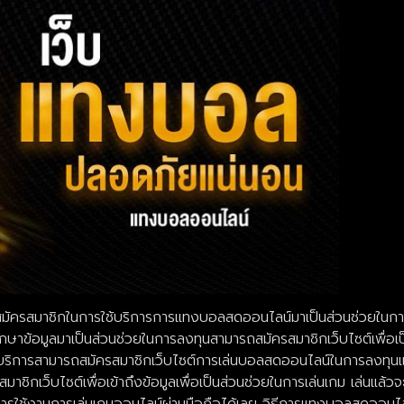
ครสมาชิกในการใช้บริการการแทงบอลสดออนไลน์มาเป็นส่วนช่วยในการลง
าข้อมูลมาเป็นส่วนช่วยในการลงทุนสามารถสมัครสมาชิกเว็บไซต์เพื่อเป็
บริการสามารถสมัครสมาชิกเว็บไซต์การเล่นบอลสดออนไลน์ในการลงทุนแล
ชิกเว็บไซต์เพื่อเข้าถึงข้อมูลเพื่อเป็นส่วนช่วยในการเล่นเกม เล่น