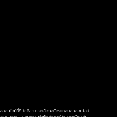
ลออนไลน์ที่ดี ใจก็สามารถเลือกสมัครแทงบอลออนไลน์