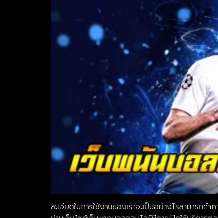
ละเอียดในการใช้งานของเราจะเป็นอย่างไรสามารถทำก