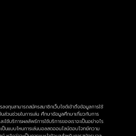
ทุนสามารถสมัครสมาชิกเว็บไซต์เข้าถึงข้อมูลการใช้
นส่วนช่วยในการเล่น ศึกษาข้อมูลศึกษาเกี่ยวกับการ
ะใช้บริการผลลัพธ์การใช้บริการของเราจะเป็นอย่างไร
แล้วจะเป็นแบบไหนการเล่นบอลสดออนไลน์ตอบโจทย์ความ