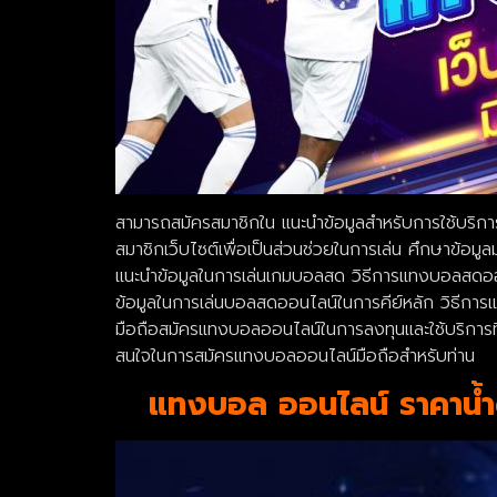
สามารถสมัครสมาชิกใน แนะนำข้อมูลสำหรับการใช้บริก
สมาชิกเว็บไซต์เพื่อเป็นส่วนช่วยในการเล่น ศึกษาข้อม
แนะนำข้อมูลในการเล่นเกมบอลสด วิธีการแทงบอลสดอ
ข้อมูลในการเล่นบอลสดออนไลน์ในการคีย์หลัก วิธีก
มือถือสมัครแทงบอลออนไลน์ในการลงทุนและใช้บริการที
สนใจในการสมัครแทงบอลออนไลน์มือถือสำหรับท่าน
แทงบอล ออนไลน์ ราคาน้ำดี