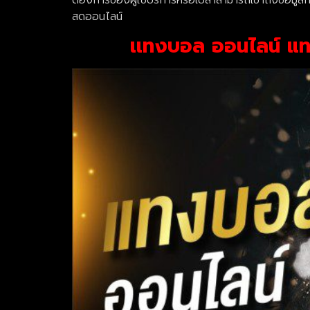
ต้องการของผู้ใช้บริการหรือเปล่าสามารถเข้าถึงข้อม
สดออนไลน์
เเทงบอล ออนไลน์ แทงบ