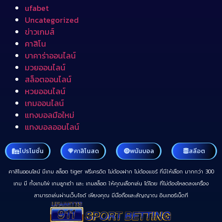
ufabet
Uncategorized
ข่าวเกมส์
คาสิโน
บาคาร่าออนไลน์
มวยออนไลน์
สล็อตออนไลน์
หวยออนไลน์
เกมออนไลน์
แทงบอลมือใหม่
แทงบอลออนไลน์
โปรโมชั่น
คาสิโนสด
พนันบอล
สลีอต
คาสิโนออนไลน์ มีเกม สล็อต tiger ฟรีเครดิต ไม่ต้องฝาก ไม่ต้องแชร์ ที่มีให้เลือก มากกว่า 300
เกม มี ทั้งเกมไพ่ เกมลูกเต๋า และ เกมสล็อต ให้คุณเลือกเล่น ได้โดย ที่ไม่ต้องโหลดลงเครื่อง
สามารถเล่นผ่านเว็บไซด์ เพียงคุณ มีมือถือและสัญญาณ อินเทอร์เน็ตที