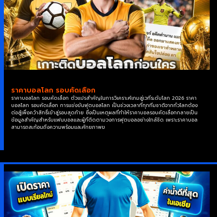
ราคาบอลโลก รอบคัดเลือก
ราคาบอลโลก รอบคัดเลือก ตัวแปรสำคัญในการวิเคราะห์เกมสู่เวทีระดับโลก 2026 ราคา
บอลโลก รอบคัดเลือก การแข่งขันฟุตบอลโลก เป็นช่วงเวลาที่ทุกทีมชาติจากทั่วโลกต้อง
ต่อสู้เพื่อคว้าสิทธิ์เข้าสู่รอบสุดท้าย ซึ่งเป็นเหตุผลที่ทำให้ราคาบอลรอบคัดเลือกกลายเป็น
ข้อมูลสำคัญสำหรับแฟนบอลและผู้ที่ติดตามวงการฟุตบอลอย่างใกล้ชิด เพราะราคาบอล
สามารถสะท้อนถึงความพร้อมและศักยภาพข