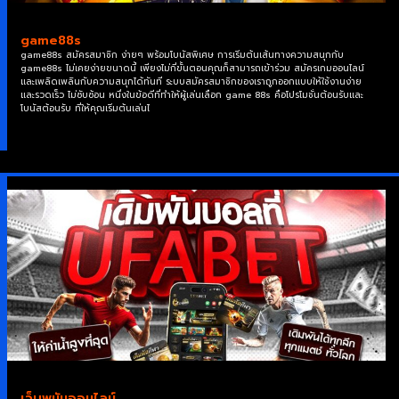
game88s
game88s สมัครสมาชิก ง่ายๆ พร้อมโบนัสพิเศษ การเริ่มต้นเส้นทางความสนุกกับ
game88s ไม่เคยง่ายขนาดนี้ เพียงไม่กี่ขั้นตอนคุณก็สามารถเข้าร่วม สมัครเกมออนไลน์
และเพลิดเพลินกับความสนุกได้ทันที ระบบสมัครสมาชิกของเราถูกออกแบบให้ใช้งานง่าย
และรวดเร็ว ไม่ซับซ้อน หนึ่งในข้อดีที่ทำให้ผู้เล่นเลือก game 88s คือโปรโมชั่นต้อนรับและ
โบนัสต้อนรับ ที่ให้คุณเริ่มต้นเล่นไ
เว็บพนันออนไลน์