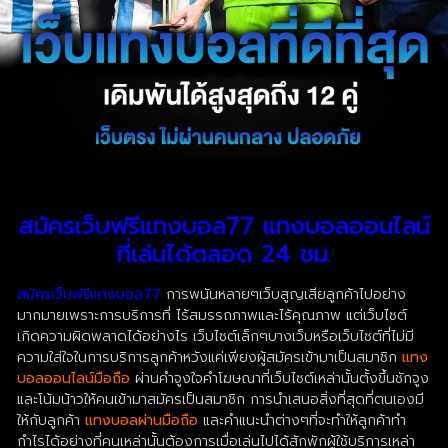
สมัครเว็บฟรีแทงบอล77 แทงบอลออนไลน์
ที่เล่นได้ตลอด 24 ชม.
สมัครเว็บฟรีแทงบอล77
การพนันหลายๆเว็บสูญเสียลูกค้าไปอย่าง
มากมายเพราะการบริการที่ ไร้สมรรถภาพและไร้คุณภาพ แต่เว็บไซต์
เกิดความผิดพลาดได้อย่างไร เว็บไซต์เล็กๆบางเว็บหรือเว็บไซต์ที่ไม่มี
ความใส่ใจในการบริการลูกค้าหวังแค่เพียงผู้สมัครเข้ามาเป็นสมาชิก
แทง
บอลออนไลน์มือถือ
ผ่านคำจูงใจคำโฆษณาที่เว็บไซต์เหล่านั้นตั้งขึ้นชักจูง
และโน้มน้าวให้คนเข้ามาสมัครเป็นสมาชิก การนำเสนอสิ่งที่สุดที่ตนเองมี
ให้กับลูกค้า
แทงบอลผ่านมือถือ
และคำแนะนำต่างๆที่จะทำให้ลูกค้าทำ
กำไรได้อย่างที่คนเหล่านั้นต้องการเมื่อเล่นไปได้สักพักผู้ใช้บริการเหล่า