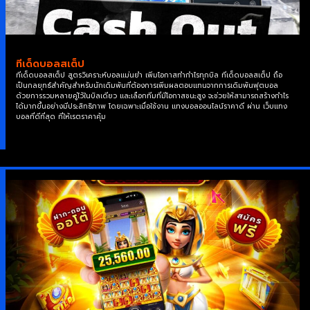
ทีเด็ดบอลสเต็ป
ทีเด็ดบอลสเต็ป สูตรวิเคราะห์บอลแม่นยำ เพิ่มโอกาสทำกำไรทุกบิล ทีเด็ดบอลสเต็ป ถือ
เป็นกลยุทธ์สำคัญสำหรับนักเดิมพันที่ต้องการเพิ่มผลตอบแทนจากการเดิมพันฟุตบอล
ด้วยการรวมหลายคู่ไว้ในบิลเดียว และเลือกทีมที่มีโอกาสชนะสูง จะช่วยให้สามารถสร้างกำไร
ได้มากขึ้นอย่างมีประสิทธิภาพ โดยเฉพาะเมื่อใช้งาน แทงบอลออนไลน์ราคาดี ผ่าน เว็บแทง
บอลที่ดีที่สุด ที่ให้เรตราคาคุ้ม