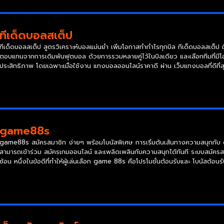
ทีเด็ดบอลสเต็ป
ทีเด็ดบอลสเต็ป สูตรวิเคราะห์บอลแม่นยำ เพิ่มโอกาสทำกำไรทุกบิล ทีเด็ดบอลสเต็ป ถ
ตอบแทนจากการเดิมพันฟุตบอล ด้วยการรวมหลายคู่ไว้ในบิลเดียว และเลือกทีมที่มีโ
ประสิทธิภาพ โดยเฉพาะเมื่อใช้งาน แทงบอลออนไลน์ราคาดี ผ่าน เว็บแทงบอลที่ดีที่สุด
game88s
game88s สมัครสมาชิก ง่ายๆ พร้อมโบนัสพิเศษ การเริ่มต้นเส้นทางความสนุกกับ ga
สามารถเข้าร่วม สมัครเกมออนไลน์ และเพลิดเพลินกับความสนุกได้ทันที ระบบสมัครส
ซ้อน หนึ่งในข้อดีที่ทำให้ผู้เล่นเลือก game 88s คือโปรโมชั่นต้อนรับและ โบนัสต้อนรับ 