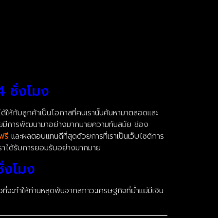
 ชั่งโมง
ให้กับลูกค้าเป็นโอกาสที่คนเรานั้นค้นหามาตลอดและ
ลหมายมีการพัฒนามาอย่างมากมายความทันสมัย ช่อง
ฟรี
และผลตอบแทนดีที่สุดด้วยการที่เราเป็นเว็บไซต์การ
ห้เราได้รับการยอมรับอย่างมากมาย
ั่งโมง
ี่จะทำให้ท่านหลุดพ้นจากสภาวะเศรษฐกิจที่ย่ำแย่มีเงิน