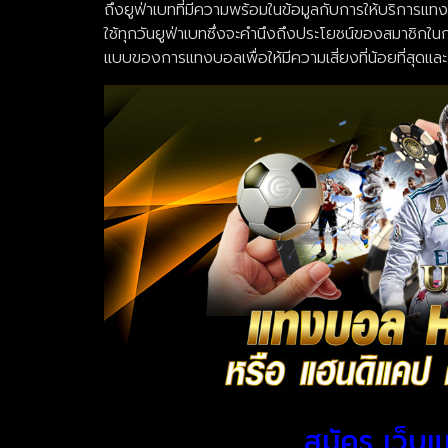
ถึงยูฟ่าเบทที่มีความพร้อมในข้อมูลกับการให้บริการแทงบอ
ใช้ทุกวันยูฟ่าเบทซึ่งจะคำนึงถึงประโยชน์ของสมาชิกในก
แบบของการแทงบอลเพื่อให้มีความเสี่ยงที่น้อยที่สุดและโ
สมัคร เว็บแ