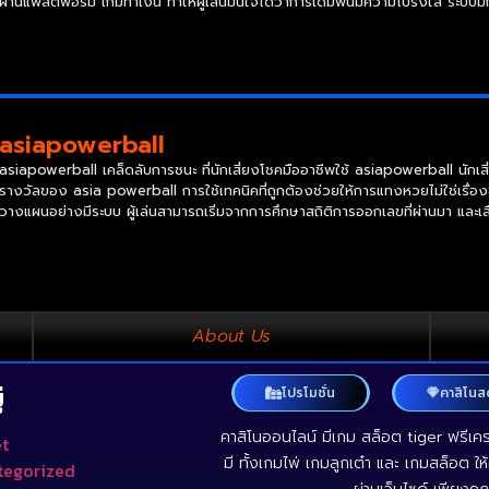
ผ่านแพลตฟอร์ม เกมทำเงิน ทำให้ผู้เล่นมั่นใจได้ว่าการเดิมพันมีความโปร่งใส ระบ
asiapowerball
asiapowerball เคล็ดลับการชนะ ที่นักเสี่ยงโชคมืออาชีพใช้ asiapowerball นักเสี
รางวัลของ asia powerball การใช้เทคนิคที่ถูกต้องช่วยให้การแทงหวยไม่ใช่เรื่อง
วางแผนอย่างมีระบบ ผู้เล่นสามารถเริ่มจากการศึกษาสถิติการออกเลขที่ผ่านมา และเล
About Us
่
โปรโมชั่น
คาสิโนส
คาสิโนออนไลน์ มีเกม สล็อต tiger ฟรีเครด
et
มี ทั้งเกมไพ่ เกมลูกเต๋า และ เกมสล็อต ใ
tegorized