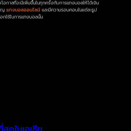
โอกาสที่จะมีเพิ่มขึ้นในทุกครั้งกับการแทงบอลให้ได้เงิน
ำคัญ
แทงบอลออนไลน์
และมีความรอบคอบในแต่ละรูป
เลือกใช้ในการแทงบอลนั้น
่สุดในเอเชีย