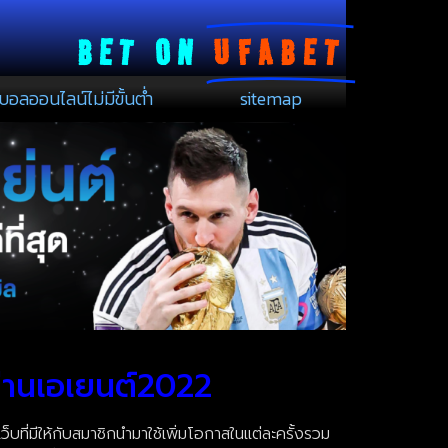
BET ON
UFABET
บอลออนไลน์ไม่มีขั้นต่ำ
sitemap
ผ่านเอเยนต์2022
็บที่มีให้กับสมาชิกนำมาใช้เพิ่มโอกาสในแต่ละครั้งรวม