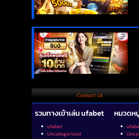
Contact Us
รวมทางเข้าเล่น ufabet
หมวดหมู
ufabet
ufab
Uncategorized
Unca