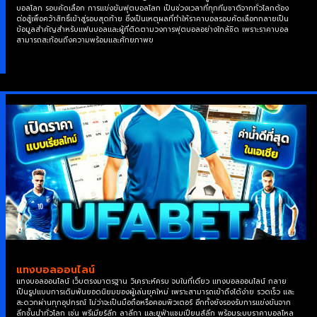
บอลโลก รอบคัดเลือก การแข่งขันฟุตบอลโลก เป็นช่วงเวลาที่ทุกทีมชาติจากทั่วโลกต้อง
ต่อสู้เพื่อคว้าสิทธิ์เข้าสู่รอบสุดท้าย ซึ่งเป็นเหตุผลที่ทำให้ราคาบอลรอบคัดเลือกกลายเป็น
ข้อมูลสำคัญสำหรับแฟนบอลและผู้ที่ติดตามวงการฟุตบอลอย่างใกล้ชิด เพราะราคาบอล
สามารถสะท้อนถึงความพร้อมและศักยภาพข
แทงบอลออนไลน์
แทงบอลออนไลน์ เว็บตรงมาตรฐาน วิเคราะห์ครบ จบในที่เดียว แทงบอลออนไลน์ กลาย
เป็นรูปแบบการเดิมพันยอดนิยมของผู้เล่นยุคใหม่ เพราะสามารถเข้าถึงได้ง่าย รวดเร็ว และ
สะดวกผ่านทุกอุปกรณ์ ไม่ว่าจะเป็นมือถือหรือคอมพิวเตอร์ อีกทั้งยังรองรับการแข่งขันจาก
ลีกชั้นนำทั่วโลก เช่น พรีเมียร์ลีก ลาลีกา และยูฟ่าแชมเปียนส์ลีก พร้อมระบบราคาบอลไหล