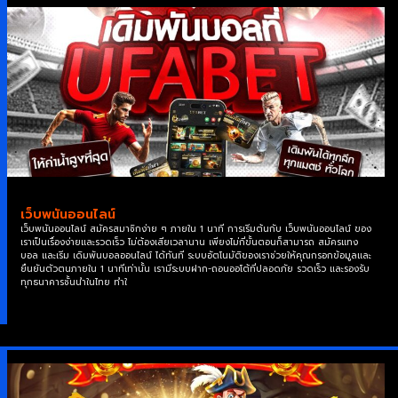
เว็บพนันออนไลน์
เว็บพนันออนไลน์ สมัครสมาชิกง่าย ๆ ภายใน 1 นาที การเริ่มต้นกับ เว็บพนันออนไลน์ ของ
เราเป็นเรื่องง่ายและรวดเร็ว ไม่ต้องเสียเวลานาน เพียงไม่กี่ขั้นตอนก็สามารถ สมัครแทง
บอล และเริ่ม เดิมพันบอลออนไลน์ ได้ทันที ระบบอัตโนมัติของเราช่วยให้คุณกรอกข้อมูลและ
ยืนยันตัวตนภายใน 1 นาทีเท่านั้น เรามีระบบฝาก-ถอนออโต้ที่ปลอดภัย รวดเร็ว และรองรับ
ทุกธนาคารชั้นนำในไทย ทำใ