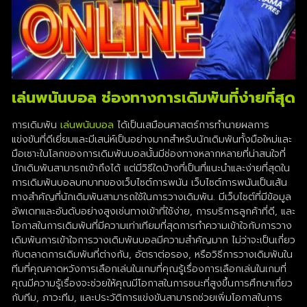
เล่นพนันบอล ช่องทางการเดิมพันที่ง่ายที่สุด
การเดิมพัน
เล่นพนันบอล
ได้เป็นเสมือนศาสตร์การทำนายผลการ
แข่งขันที่ดีเยี่ยมและมีเสน่ห์เป็นอย่างมากสำหรับนักเดิมพันทั้งมือใหม่และ
มือเซาะในโลกของการเดิมพันบอลนั้นมีช่องทางหลากหลายที่น่าสนใจที่
นักเดิมพันสามารถเข้าถึงได้ แต่มีวิธีใดบ้างที่เป็นที่แนะนำและง่ายที่สุดใน
การเดิมพันบอลบทบาทของเว็บไซต์การพนัน เว็บไซต์การพนันเป็นเส้น
ทางสำคัญที่นักเดิมพันสามารถใช้ในการวางเดิมพัน. มีเว็บไซต์ที่มีข้อมูล
อัพเดทและอันดับอย่างสูงเช่นทางเข้าที่ใช้ง่าย, การบริการลูกค้าที่ดี, และ
โอกาสในการเดิมพันที่มีความเท่าเทียมที่สุดการทำความเข้าใจกับการวาง
เดิมพันการเข้าใจการวางเดิมพันบอลมีความสำคัญมาก ไม่ว่าจะเป็นเกี่ยว
กับตลาดการเดิมพันที่ต่างกัน, อัตราต่อรอง, หรือวิธีการวางเดิมพันใน
ทีมที่คุณคาดหวังการเลือกเล่นในเกมที่คุณรู้เรื่องการเลือกเล่นในเกมที่
คุณมีความรู้เรื่องจะช่วยให้คุณมีโอกาสในการชนะที่สูงขึ้นการศึกษาเกี่ยว
กับทีม, ภาวะทีม, และประวัติการแข่งขันสามารถช่วยเพิ่มโอกาสในการ