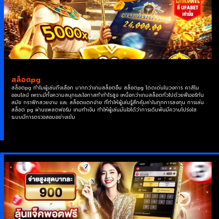
สล็อตpg
สล็อตpg ทำไมผู้เล่นถึงเลือก มากกว่าเกมสล็อตอื่น สล็อตpg โดดเด่นในวงการ คาสิโน
ออนไลน์ เพราะมีทั้งความสนุกและโอกาสทำกำไรสูง เหนือกว่าเกมสล็อตทั่วไปด้วยฟีเจอร์ทัน
สมัย กราฟิกสวยงาม และ สล็อตแตกง่าย ที่ทำให้ผู้เล่นรู้สึกคุ้มค่าในทุกการลงทุน การเล่น
สล็อต pg ผ่านแพลตฟอร์ม เกมทำเงิน ทำให้ผู้เล่นมั่นใจได้ว่าการเดิมพันมีความโปร่งใส
ระบบมีการตรวจสอบอย่างเข้ม