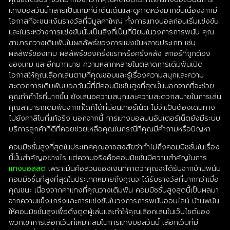
แทงบอลวันนี้กลายเป็นเกมที่น่าตื่นเต้นและดูคาดหวังมากขึ้นเนื่องจากมี
โอกาสที่จะชนะเงินรางวัลที่มีมูลค่าใหญ่ ทั้งการแทงบอลก่อนเริ่มแข่งขัน
และในระหว่างการแข่งขันนั้นเป็นสิ่งที่เป็นที่นิยมในวงการการพนัน คุณ
สามารถวางเดิมพันในผลลัพธ์ของการแข่งขันหลายประเภท เช่น
ผลลัพธ์ของเกม ผลลัพธ์ของครึ่งแรกหรือครึ่งหลัง สกอร์ที่ถูกต้อง
ของเกม และอีกมากมาย ความหลากหลายในตลาดการเดิมพันเปิด
โอกาสให้คุณเลือกเล่นตามที่คุณชอบและรู้เรื่องความสนุกและความ
สะดวกการเดิมพันบอลวันนี้ที่มีคอมมิชชั่นสูงที่สุดนั้นนอกจากที่จะช่วย
คุณทำกำไรที่มากขึ้น ยังเสนอความสนุกและความสะดวกสบายในการเล่น
คุณสามารถเดิมพันจากที่ใดก็ได้ที่มีอินเทอร์เน็ต ไม่จำเป็นต้องเดินทาง
ไปยังคาสิโนที่แท้จริง นอกจากนี้ การแทงบอลบนอินเตอร์เน็ตยังมีระบบ
บริการลูกค้าที่ดีที่คอยช่วยเหลือคุณในกรณีที่คุณมีคำถามหรือปัญหา
คอมมิชชั่นสูงที่สุดในประเทศคุณอาจสงสัยว่าทำไม่ถึงคอมมิชชั่นในเรื่อง
นี้นั้นสำคัญอย่างไร แต่ความจริงคือคอมมิชชั่นมีความสำคัญในการ
แทงบอลสด
เพราะมันคือส่วนของเงินที่คาดว่าคุณจะได้รับจากบ้านพนัน
คอมมิชชั่นที่สูงที่สุดในประเทศหมายถึงคุณจะได้รับรางวัลที่มากกว่าเมื่อ
คุณชนะ เนื่องจากค่าแทงที่คุณวางเดิมพัน คอมมิชชั่นสูงสุดนี้เป็นผลมา
จากความแข็งแกร่งและการแข่งขันในวงการการพนันออนไลน์ บ้านพนัน
ให้คอมมิชชั่นสูงเพื่อดึงดูดผู้เล่นและทำให้คุณเลือกเล่นในเว็บไซต์ของ
พวกเขาการเลือกเว็บที่เหมาะสมในการแทงบอลวันนี้ เลือกเว็บที่มี