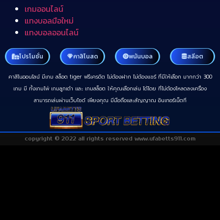
เกมออนไลน์
แทงบอลมือใหม่
แทงบอลออนไลน์
โปรโมชั่น
คาสิโนสด
พนันบอล
สลีอต
คาสิโนออนไลน์ มีเกม สล็อต tiger ฟรีเครดิต ไม่ต้องฝาก ไม่ต้องแชร์ ที่มีให้เลือก มากกว่า 300
เกม มี ทั้งเกมไพ่ เกมลูกเต๋า และ เกมสล็อต ให้คุณเลือกเล่น ได้โดย ที่ไม่ต้องโหลดลงเครื่อง
สามารถเล่นผ่านเว็บไซด์ เพียงคุณ มีมือถือและสัญญาณ อินเทอร์เน็ตที
copyright © 2022 all rights reserved
www.ufabetts911.com