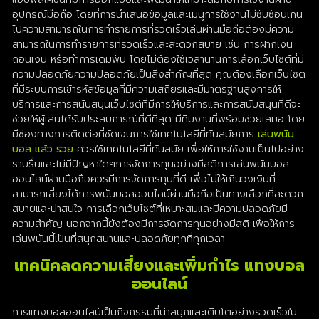
อุปกรณ์มือถือ โดยที่การนำเสนอข้อมูลและเมนูการใช้งานไม่ซับซ้อนเกิน
ไปความสามารถในการทำรายการที่รวดเร็วเล่นผ่านมือถือต้องมีความ
สามารถในการทำรายการที่รวดเร็วและสะดวกสบาย เช่น การฝากเงิน
ถอนเงิน หรือทำการเดิมพัน โดยไม่ต้องใช้เวลานานการเลือกเว็บไซต์ที่มี
ความปลอดภัยความปลอดภัยเป็นสิ่งสำคัญที่สุด คุณต้องเลือกเว็บไซต์
ที่มีระบบการเข้ารหัสข้อมูลที่มีความเสถียรและมีมาตรฐานสูงการให้
บริการและการสนับสนุนเว็บไซต์ที่มีการให้บริการและการสนับสนุนที่ดีจะ
ช่วยให้ผู้เล่นได้รับประสบการณ์ที่ดีที่สุด มีทีมงานที่พร้อมช่วยเสมอ โดย
มีช่องทางการติดต่อที่ชัดเจนการใช้เทคโนโลยีที่ทันสมัยการ
เล่นพนัน
บอล แล้ว รวย
ควรใช้เทคโนโลยีที่ทันสมัย เพื่อให้การใช้งานเป็นไปอย่าง
ราบรื่นและไม่มีปัญหาใดๆการจัดการทุนอย่างมีสติการเล่นพนันบอล
ออนไลน์ผ่านมือถือควรมีการจัดการทุนที่ดี เพื่อไม่ให้เกินวงเงินที่
สามารถเสี่ยงได้การพนันบอลออนไลน์ผ่านมือถือเป็นทางเลือกที่สะดวก
สบายและน่าสนใจ การเลือกเว็บไซต์ที่เหมาะสมและมีความปลอดภัยมี
ความสำคัญ นอกจากนี้ยังต้องมีการจัดการทุนอย่างมีสติ เพื่อให้การ
เล่นพนันนี้เป็นที่สนุกสนานและปลอดภัยทุกที่ทุกเวลา
เทคนิคลดความเสี่ยงและเพิ่มกำไร แทงบอล
ออนไลน์
การแทงบอลออนไลน์เป็นกิจกรรมที่น่าสนุกและเติบโตอย่างรวดเร็วใน