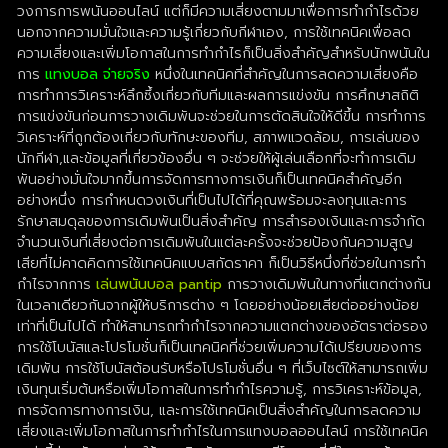
วงการการพนันออนไลน์ แต่ก็มีความเสี่ยงตามมาเพื่อการทำกำไรด้วย
นอกจากความมั่นใจและความรู้เกี่ยวกับกีฬาเอง, การใช้เทคนิคเพื่อลด
ความเสี่ยงและเพิ่มโอกาสในการทำกำไรก็เป็นสิ่งสำคัญสำหรับนักพนันใน
การ
แทงบอล จ่ายจริง
หนึ่งในเทคนิคที่สำคัญในการลดความเสี่ยงคือ
การทำการวิเคราะห์ลึกซึ้งเกี่ยวกับทีมและผลการแข่งขัน การศึกษาสถิติ
การแข่งขันก่อนการวางเดิมพันจะช่วยในการตัดสินใจให้ดีขึ้น การทำการ
วิเคราะห์ที่ถูกต้องเกี่ยวกับทักษะของทีม, สภาพแวดล้อม, การเล่นของ
นักกีฬา,และข้อมูลที่เกี่ยวข้องอื่น ๆ จะช่วยให้ผู้เล่นเลือกที่จะทำการเดิม
พันอย่างมั่นใจมากขึ้นการจัดการทางการเงินก็เป็นเทคนิคสำคัญอีก
อย่างหนึ่ง การกำหนดวงเงินที่เป็นไปได้ที่คุณพร้อมจะลงทุนและการ
รักษาสมดุลของการเดิมพันเป็นสิ่งสำคัญ การสำรองเงินและการจำกัด
จำนวนเงินที่เสี่ยงต่อการเดิมพันในแต่ละครั้งจะช่วยป้องกันความสูญ
เสียที่ไม่คาดคิดการใช้เทคนิคแบบสกัดราคา ก็เป็นวิธีหนึ่งที่ช่วยในการทำ
กำไรจากการ
เล่นพนันบอล pantip
การวางเดิมพันในทางที่แตกต่างกัน
ในเวลาเดียวกันจากผู้ให้บริการต่าง ๆ โดยอย่างน้อยเสียต่ออย่างน้อย
เท่าที่เป็นไปได้ ทำให้สามารถทำกำไรจากความแตกต่างของอัตราต่อรอง
การใช้โบนัสและโปรโมชั่นก็เป็นเทคนิคที่ช่วยเพิ่มความได้เปรียบของการ
เดิมพัน การใช้โบนัสต้อนรับหรือโปรโมชั่นอื่น ๆ ที่เว็บไซต์ให้สามารถเพิ่ม
เงินทุนเริ่มต้นหรือเพิ่มโอกาสในการทำกำไรความรู้, การวิเคราะห์ข้อมูล,
การจัดการทางการเงิน, และการใช้เทคนิคเป็นสิ่งสำคัญในการลดความ
เสี่ยงและเพิ่มโอกาสในการทำกำไรในการแทงบอลออนไลน์ การใช้เทคนิค