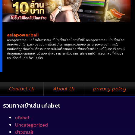
asiapowerball
asiapowerball เคล็ดลับการชนะ ที่นักเสี่ยงโชคมืออาชีพใช้ asiapowerball นักเสี่ยงโชค
มืออาชีพมักใช้ สูตรหวยแม่นๆ เพื่อเพิ่มโอกาสถูกรางวัลของ asia powerball การใช้
เทคนิคที่ถูกต้องช่วยให้การแทงหวยไม่ใช่เรื่องของโชคเพียงอย่างเดียว แต่เป็นการวิเคราะห์
ข้อมูลและวางแผนอย่างมีระบบ ผู้เล่นสามารถเริ่มจากการศึกษาสถิติการออกเลขที่ผ่านมา
และเลือกใช้ เลขเด็ดประจำวั
Contact Us
About Us
privacy policy
รวมทางเข้าเล่น ufabet
ufabet
Uncategorized
ข่าวเกมส์