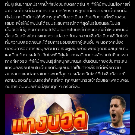
ที่มีผู้เล่นมากมักมีราคาน้ำที่แข่งขันกับตลาดอื่น ๆ ทำให้นักพนันมีโอกาสที่
จะได้รับกำไรที่ดีจากการแทง การให้บริการลูกค้าที่ยอดเยี่ยมเว็บไซต์ที่มี
ผู้เล่นมากมักมีการให้บริการลูกค้าที่ยอดเยี่ยม ด้วยทีมงานที่พร้อมช่วย
เสมอ เพื่อให้นักพนันได้รับประสบการณ์ที่ดีที่สุดโปรโมชั่นและโบนัส
เว็บไซต์ที่มีผู้เล่นมากมักมีโปรโมชั่นและโบนัสที่น่าสนใจ ซึ่งทำให้นักพนันมี
สิ่งเสริมสร้างในการแทงความปลอดภัยและความเชื่อถือเลือกใช้เว็บไซต์
ที่มีความปลอดภัยและได้รับการยอมรับจากผู้เล่นอื่น ๆ นอกจากนี้ยัง
ต้องมีการจัดการข้อมูลส่วนตัวของผู้เล่นอย่างเพียงถูกต้องสนุกสนาน
และตื่นเต้นการเล่นในเว็บไซต์ที่มีผู้เล่นมากเสมือนการเข้าร่วมในกิจกรรม
ทางกีฬาจริง ทำให้นักพนันรู้สึกสนุกสนานและตื่นเต้นมากยิ่งขึ้นการเล่น
แทงบอลออนไลน์ในเว็บไซต์ที่มีผู้เล่นมากเป็นทางเลือกที่ดีเพื่อความ
สนุกสนานและโอกาสในการชนะที่สูง การเลือกเว็บไซต์ที่น่าเชื่อถือและมี
ความปลอดภัยเป็นสิ่งสำคัญที่สุด ทุกคนสามารถเข้าร่วมและเพลิดเพลิน
กับการเดิมพันอย่างมีสุขในทุก ๆ ครั้งที่เล่น