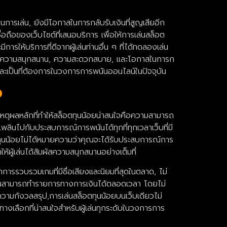
นการเล่น, ยังมีโอกาสในการกลับรับเงินที่สูญเสียอีก
ื่อถือของเว็บไซต์ที่เสนอบริการ เพื่อให้การเล่นสล็อต
ารให้บริการที่ดีจากผู้เล่นท่านอื่น ๆ ที่ได้ทดลองเล่น
่ต้องการความสนุกสนาน, ความสะดวกสบาย, และโอกาสในการก
ิยมและเป็นที่ต้องการในวงการการพนันออนไลน์ในปัจจุบัน
ง
น เหตุผลหลักที่ทำให้สล็อตทุนน้อยน่าสนใจคือความสามารถ
เพลินไปกับประสบการณ์การพนันได้ทุกที่ทุกเวลาเว็บที่มี
งทุนน้อยไม่ได้หมายความว่าคุณจะได้รับประสบการณ์การ
ห้ผู้เล่นได้สัมผัสความสนุกสนานอย่างเต็มที่
้ทำการรวบรวมเกมที่มีชื่อเสียงและนิยมที่สุดในตลาด, ไม่
้เล่นสามารถทำรายการทางการเงินได้ตลอดเวลา โดยไม่
ความกังวลสรุป,การเล่นสล็อตทุนน้อยบนเว็บเดียวไม่
ทางเลือกที่น่าสนใจสำหรับผู้เล่นทุกระดับในวงการการ