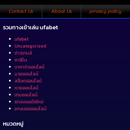
Contact Us
About Us
privacy policy
รวมทางเข้าเล่น ufabet
ufabet
Uncategorized
ข่าวเกมส์
คาสิโน
บาคาร่าออนไลน์
มวยออนไลน์
สล็อตออนไลน์
หวยออนไลน์
เกมออนไลน์
แทงบอลมือใหม่
แทงบอลออนไลน์
หมวดหมู่