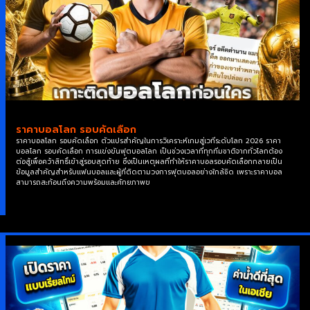
ราคาบอลโลก รอบคัดเลือก
ราคาบอลโลก รอบคัดเลือก ตัวแปรสำคัญในการวิเคราะห์เกมสู่เวทีระดับโลก 2026 ราคา
บอลโลก รอบคัดเลือก การแข่งขันฟุตบอลโลก เป็นช่วงเวลาที่ทุกทีมชาติจากทั่วโลกต้อง
ต่อสู้เพื่อคว้าสิทธิ์เข้าสู่รอบสุดท้าย ซึ่งเป็นเหตุผลที่ทำให้ราคาบอลรอบคัดเลือกกลายเป็น
ข้อมูลสำคัญสำหรับแฟนบอลและผู้ที่ติดตามวงการฟุตบอลอย่างใกล้ชิด เพราะราคาบอล
สามารถสะท้อนถึงความพร้อมและศักยภาพข