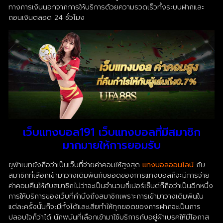
ทางการเงินนอกจากการให้บริการด้วยความรวดเร็วทั้งระบบฝากและ
ถอนเงินตลอด 24 ชั่วโมง
เว็บแทงบอล191 เว็บแทงบอลที่มีสมาชิก
มากมายให้การยอมรับ
ยูฟ่าเบทยังถือว่าเป็นเว็บที่จ่ายค่าคอมให้สูงสุด
แทงบอลออนไลน์
กับ
สมาชิกที่เลือกเข้ามาวางเดิมพันกับยอดของการแทงบอลก็จะมีการจ่าย
ค่าคอมคืนให้กับสมาชิกไม่ว่าจะเป็นจำนวนกี่เปอร์เซ็นต์ก็ถือว่าเป็นอีกหนึ่ง
การให้บริการของเว็บที่คำนึงถึงสมาชิกเพราะการเข้ามาวางเดิมพันใน
แต่ละครั้งนั้นก็จะมีทั้งได้และเสียทำให้ทุกยอดของการฝากจะเป็นการ
ปลอบใจก็ว่าได้ นักพนันที่เลือกเข้ามาใช้บริการกับอยู่ผ้าเบรคให้มีโอกาส