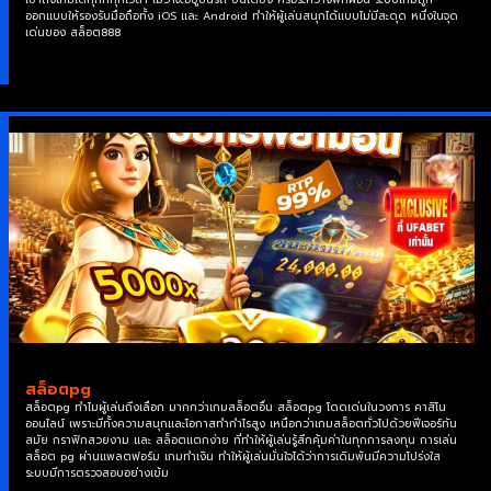
ออกแบบให้รองรับมือถือทั้ง iOS และ Android ทำให้ผู้เล่นสนุกได้แบบไม่มีสะดุด หนึ่งในจุด
เด่นของ สล็อต888
สล็อตpg
สล็อตpg ทำไมผู้เล่นถึงเลือก มากกว่าเกมสล็อตอื่น สล็อตpg โดดเด่นในวงการ คาสิโน
ออนไลน์ เพราะมีทั้งความสนุกและโอกาสทำกำไรสูง เหนือกว่าเกมสล็อตทั่วไปด้วยฟีเจอร์ทัน
สมัย กราฟิกสวยงาม และ สล็อตแตกง่าย ที่ทำให้ผู้เล่นรู้สึกคุ้มค่าในทุกการลงทุน การเล่น
สล็อต pg ผ่านแพลตฟอร์ม เกมทำเงิน ทำให้ผู้เล่นมั่นใจได้ว่าการเดิมพันมีความโปร่งใส
ระบบมีการตรวจสอบอย่างเข้ม