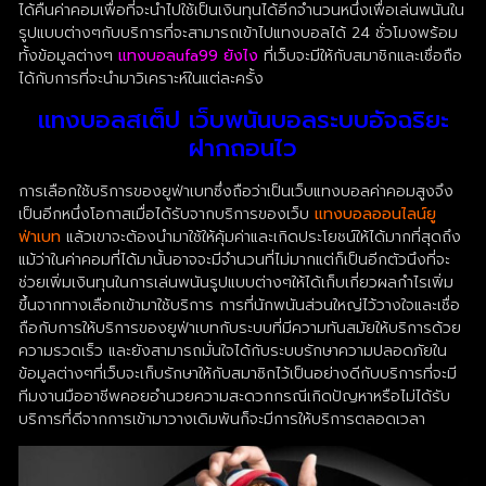
ได้คืนค่าคอมเพื่อที่จะนำไปใช้เป็นเงินทุนได้อีกจำนวนหนึ่งเพื่อเล่นพนันใน
รูปแบบต่างๆกับบริการที่จะสามารถเข้าไปแทงบอลได้ 24 ชั่วโมงพร้อม
ทั้งข้อมูลต่างๆ
แทงบอลufa99 ยังไง
ที่เว็บจะมีให้กับสมาชิกและเชื่อถือ
ได้กับการที่จะนำมาวิเคราะห์ในแต่ละครั้ง
แทงบอลสเต็ป เว็บพนันบอลระบบอัจฉริยะ
ฝากถอนไว
การเลือกใช้บริการของยูฟ่าเบทซึ่งถือว่าเป็นเว็บแทงบอลค่าคอมสูงจึง
เป็นอีกหนึ่งโอกาสเมื่อได้รับจากบริการของเว็บ
แทงบอลออนไลน์ยู
ฟ่าเบท
แล้วเขาจะต้องนำมาใช้ให้คุ้มค่าและเกิดประโยชน์ให้ได้มากที่สุดถึง
แม้ว่าในค่าคอมที่ได้มานั้นอาจจะมีจำนวนที่ไม่มากแต่ก็เป็นอีกตัวนึงที่จะ
ช่วยเพิ่มเงินทุนในการเล่นพนันรูปแบบต่างๆให้ได้เก็บเกี่ยวผลกำไรเพิ่ม
ขึ้นจากทางเลือกเข้ามาใช้บริการ การที่นักพนันส่วนใหญ่ไว้วางใจและเชื่อ
ถือกับการให้บริการของยูฟ่าเบทกับระบบที่มีความทันสมัยให้บริการด้วย
ความรวดเร็ว และยังสามารถมั่นใจได้กับระบบรักษาความปลอดภัยใน
ข้อมูลต่างๆที่เว็บจะเก็บรักษาให้กับสมาชิกไว้เป็นอย่างดีกับบริการที่จะมี
ทีมงานมืออาชีพคอยอำนวยความสะดวกกรณีเกิดปัญหาหรือไม่ได้รับ
บริการที่ดีจากการเข้ามาวางเดิมพันก็จะมีการให้บริการตลอดเวลา