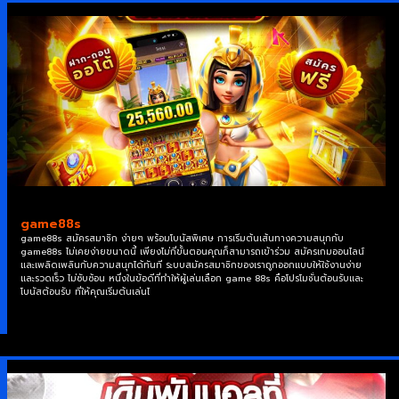
game88s
game88s สมัครสมาชิก ง่ายๆ พร้อมโบนัสพิเศษ การเริ่มต้นเส้นทางความสนุกกับ
game88s ไม่เคยง่ายขนาดนี้ เพียงไม่กี่ขั้นตอนคุณก็สามารถเข้าร่วม สมัครเกมออนไลน์
และเพลิดเพลินกับความสนุกได้ทันที ระบบสมัครสมาชิกของเราถูกออกแบบให้ใช้งานง่าย
และรวดเร็ว ไม่ซับซ้อน หนึ่งในข้อดีที่ทำให้ผู้เล่นเลือก game 88s คือโปรโมชั่นต้อนรับและ
โบนัสต้อนรับ ที่ให้คุณเริ่มต้นเล่นไ