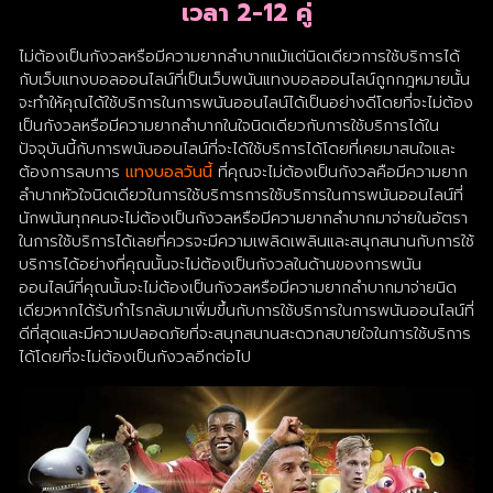
เวลา 2-12 คู่
ไม่ต้องเป็นกังวลหรือมีความยากลำบากแม้แต่นิดเดียวการใช้บริการได้
กับเว็บแทงบอลออนไลน์ที่เป็นเว็บพนันแทงบอลออนไลน์ถูกกฎหมายนั้น
จะทำให้คุณได้ใช้บริการในการพนันออนไลน์ได้เป็นอย่างดีโดยที่จะไม่ต้อง
เป็นกังวลหรือมีความยากลำบากในใจนิดเดียวกับการใช้บริการได้ใน
ปัจจุบันนี้กับการพนันออนไลน์ที่จะได้ใช้บริการได้โดยที่เคยมาสนใจและ
ต้องการลบการ
แทงบอลวันนี้
ที่คุณจะไม่ต้องเป็นกังวลคือมีความยาก
ลำบากหัวใจนิดเดียวในการใช้บริการการใช้บริการในการพนันออนไลน์ที่
นักพนันทุกคนจะไม่ต้องเป็นกังวลหรือมีความยากลำบากมาจ่ายในอัตรา
ในการใช้บริการได้เลยที่ควรจะมีความเพลิดเพลินและสนุกสนานกับการใช้
บริการได้อย่างที่คุณนั้นจะไม่ต้องเป็นกังวลในด้านของการพนัน
ออนไลน์ที่คุณนั้นจะไม่ต้องเป็นกังวลหรือมีความยากลำบากมาจ่ายนิด
เดียวหากได้รับกำไรกลับมาเพิ่มขึ้นกับการใช้บริการในการพนันออนไลน์ที่
ดีที่สุดและมีความปลอดภัยที่จะสนุกสนานสะดวกสบายใจในการใช้บริการ
ได้โดยที่จะไม่ต้องเป็นกังวลอีกต่อไป