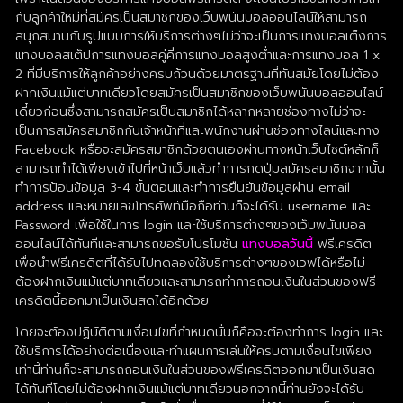
กับลูกค้าใหม่ที่สมัครเป็นสมาชิกของเว็บพนันบอลออนไลน์ให้สามารถ
สนุกสนานกับรูปแบบการให้บริการต่างๆไม่ว่าจะเป็นการแทงบอลเต็งการ
แทงบอลสเต็ปการแทงบอลคู่คี่การแทงบอลสูงต่ำและการแทงบอล 1 x
2 ที่มีบริการให้ลูกค้าอย่างครบถ้วนด้วยมาตรฐานที่ทันสมัยโดยไม่ต้อง
ฝากเงินแม้แต่บาทเดียวโดยสมัครเป็นสมาชิกของเว็บพนันบอลออนไลน์
เดี๋ยวก่อนซึ่งสามารถสมัครเป็นสมาชิกได้หลากหลายช่องทางไม่ว่าจะ
เป็นการสมัครสมาชิกกับเจ้าหน้าที่และพนักงานผ่านช่องทางไลน์และทาง
Facebook หรือจะสมัครสมาชิกด้วยตนเองผ่านทางหน้าเว็บไซต์หลักก็
สามารถทำได้เพียงเข้าไปที่หน้าเว็บแล้วทำการกดปุ่มสมัครสมาชิกจากนั้น
ทำการป้อนข้อมูล 3-4 ขั้นตอนและทำการยืนยันข้อมูลผ่าน email
address และหมายเลขโทรศัพท์มือถือท่านก็จะได้รับ username และ
Password เพื่อใช้ในการ login และใช้บริการต่างๆของเว็บพนันบอล
ออนไลน์ได้ทันทีและสามารถขอรับโปรโมชั่น
แทงบอลวันนี้
ฟรีเครดิต
เพื่อนำฟรีเครดิตที่ได้รับไปทดลองใช้บริการต่างๆของเวฟได้หรือไม่
ต้องฝากเงินแม้แต่บาทเดียวและสามารถทำการถอนเงินในส่วนของฟรี
เครดิตนี้ออกมาเป็นเงินสดได้อีกด้วย
โดยจะต้องปฏิบัติตามเงื่อนไขที่กำหนดนั่นก็คือจะต้องทำการ login และ
ใช้บริการได้อย่างต่อเนื่องและทำแผนการเล่นให้ครบตามเงื่อนไขเพียง
เท่านี้ท่านก็จะสามารถถอนเงินในส่วนของฟรีเครดิตออกมาเป็นเงินสด
ได้ทันทีโดยไม่ต้องฝากเงินแม้แต่บาทเดียวนอกจากนี้ท่านยังจะได้รับ