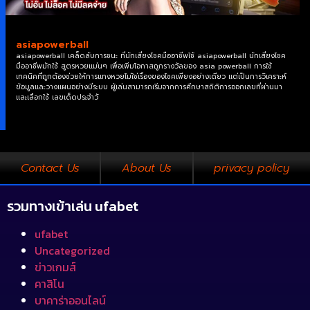
asiapowerball
asiapowerball เคล็ดลับการชนะ ที่นักเสี่ยงโชคมืออาชีพใช้ asiapowerball นักเสี่ยงโชค
มืออาชีพมักใช้ สูตรหวยแม่นๆ เพื่อเพิ่มโอกาสถูกรางวัลของ asia powerball การใช้
เทคนิคที่ถูกต้องช่วยให้การแทงหวยไม่ใช่เรื่องของโชคเพียงอย่างเดียว แต่เป็นการวิเคราะห์
ข้อมูลและวางแผนอย่างมีระบบ ผู้เล่นสามารถเริ่มจากการศึกษาสถิติการออกเลขที่ผ่านมา
และเลือกใช้ เลขเด็ดประจำวั
Contact Us
About Us
privacy policy
รวมทางเข้าเล่น ufabet
ufabet
Uncategorized
ข่าวเกมส์
คาสิโน
บาคาร่าออนไลน์