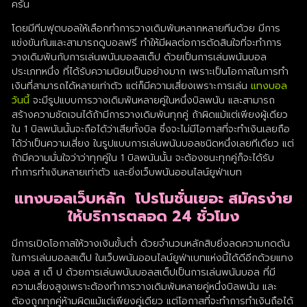
ครัน
โดยมีทีมฟุตบอลให้เลือกทำการวางเดิมพันหลากหลายทีมด้วย มีการ
แข่งขันกันและสามารถดูบอลฟรี ทำให้มีผลต่อการตัดสินใจที่จะทำการ
วางเดิมพันกับการเล่นพนันบอลสเต็ป ด้วยเป็นการเล่นพนันบอล
ประเภทหนึ่ง ที่ได้รับความนิยมเป็นอย่างมาก เพราะเป็นโอกาสในการทำ
เงินที่สามารถได้หลายเท่าตัว แต่ก็มีความเสี่ยงเพราะการเล่น
แทงบอล
วันนี้
จะมีรูปแบบการวางเดิมพันหลายคู่ในหนึ่งบิลพนัน และสามารถ
สร้างความชัดเจนได้ถ้ามีการวางเดิมพันทุกคู่ ถ้าผิดแม้แต่เพียงผู้เดียว
ใน 1 บิลพนันนั้นจะถือได้ว่าเสียทั้งบิล ซึ่งจะไม่มีโอกาสที่จะทำเงินเลยถือ
ได้ว่าเป็นความเสี่ยง ในรูปแบบการเล่นพนันบอลชนิดหนึ่งเลยทีเดียว แต่
ถ้ามีความมั่นใจว่าว่าทุกคู่ใน 1 บิลพนันนั้น จะต้องชนะทุกคู่ก็จะได้รับ
ทำการทำเงินหลายเท่าตัว และยิ่งเว็บพนันออนไลน์ยูฟ่าเบท
แทงบอลเว็บหลัก โปรโมชั่นเยอะ สมัครง่าย
ให้บริการตลอด 24 ชั่วโมง
มีการเปิดโอกาสให้วางเงินขั้นต่ำ ด้วยจำนวนหลักสิบยิ่งลดความกดดัน
ในการเล่นบอลสเต็ป ในเว็บพนันออนไลน์ยูฟ่าเบทแห่งนี้ได้ดีอีกด้วยแทง
บอล ส เต็ ป ด้วยการเล่นพนันบอลสเต็ปเป็นการเล่นพนันบอล ที่มี
ความเสี่ยงสูงเพราะต้องทำการวางเดิมพันหลายคู่หนึ่งบิลพนัน และ
ต้องถูกทุกคู่ห้ามผิดแม้แต่เพียงคู่เดียว แต่โอกาสที่จะทำการทำเงินถือได้