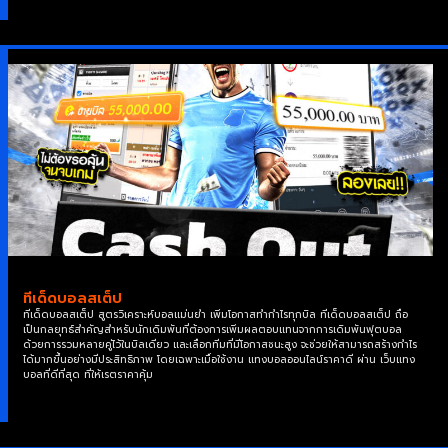
ทีเด็ดบอลสเต็ป
ทีเด็ดบอลสเต็ป สูตรวิเคราะห์บอลแม่นยำ เพิ่มโอกาสทำกำไรทุกบิล ทีเด็ดบอลสเต็ป ถือ
เป็นกลยุทธ์สำคัญสำหรับนักเดิมพันที่ต้องการเพิ่มผลตอบแทนจากการเดิมพันฟุตบอล
ด้วยการรวมหลายคู่ไว้ในบิลเดียว และเลือกทีมที่มีโอกาสชนะสูง จะช่วยให้สามารถสร้างกำไร
ได้มากขึ้นอย่างมีประสิทธิภาพ โดยเฉพาะเมื่อใช้งาน แทงบอลออนไลน์ราคาดี ผ่าน เว็บแทง
บอลที่ดีที่สุด ที่ให้เรตราคาคุ้ม