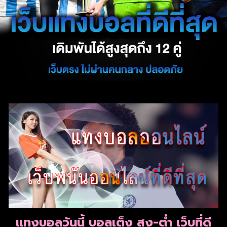
แทงบอลวันนี้ บอลเต็ง สูง-ต่ำ เว็บที่ดี