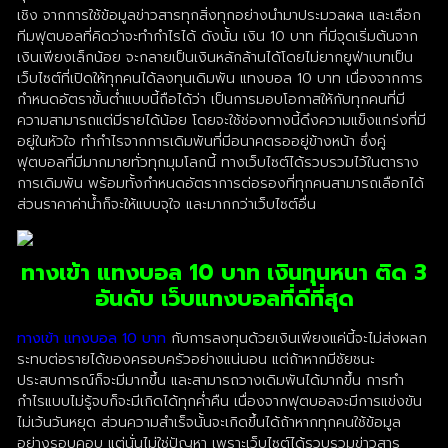
เชิง จากการใช้ข้อมูลข่าวสารทุกสิ่งทุกอย่างนำมาประมวลผล และเลือก
ทีมฟุตบอลที่คิดว่าจะทำกำไรได้ ดังนั้น เงิน 10 บาท ที่มีจุดเริ่มต้นจาก
เงินเพียงเล็กน้อย จะกลายเป็นเงินหลักล้านได้โดยไม่ยากยูฟ่าเบทเป็น
เว็บไซต์ที่เปิดให้ทุกคนได้ลงทุนเดิมพัน แทงบอล 10 บาท เนื่องจากการ
กำหนดอัตราขั้นต่ำแบบนี้ถือได้ว่า เป็นการมอบโอกาสให้กับทุกคนที่มี
ความสามารถแต่มีรายได้น้อย โดยจะใช้ช่องทางนี้ดึงความแข็งแกร่งที่มี
อยู่ในหัวใจ ทำกำไรจากการเดิมพันที่มีอนาคตรออยู่ข้างหน้า ซึ่งคู่
ฟุตบอลที่มีมากมายทั่วทุกมุมโลกนี้ ทางเว็บไซต์ได้รวบรวมไว้ในตาราง
การเดิมพัน พร้อมทั้งกำหนดอัตราการต่อรองที่ทุกคนสามารถเลือกได้
ส่วนราคาค่าน้ำก็จะให้แบบจุใจ และมากกว่าเว็บไซต์อื่น
ทางเข้า แทงบอล 10 บาท เงินทุนหนา ติด 3
อันดับ เว็บแทงบอลที่ดีที่สุด
ทางเข้า แทงบอล 10 บาท
กับการลงทุนด้วยเงินเพียงแค่นี้จะไม่ส่งผลก
ระทบต่อรายได้ของครอบครัวอย่างแน่นอน แต่ถ้าหากมีชัยชนะ
ประสบการณ์ก็จะมีมากขึ้น และสามารถวางเดิมพันได้มากขึ้น การทำ
กำไรแบบไม่รู้จบก็จะมีเกิดได้ทุกค่ำคืน เนื่องจากฟุตบอลจะมีการแข่งขัน
ไม่เว้นวันหยุด ส่วนความสำเร็จนั้นจะเกิดขึ้นได้ถ้าหากทุกคนใช้ข้อมูล
อย่างรอบคอบ แต่นั่นไม่ใช่ปัญหา เพราะเว็บไซต์ได้รวบรวมข่าวสาร