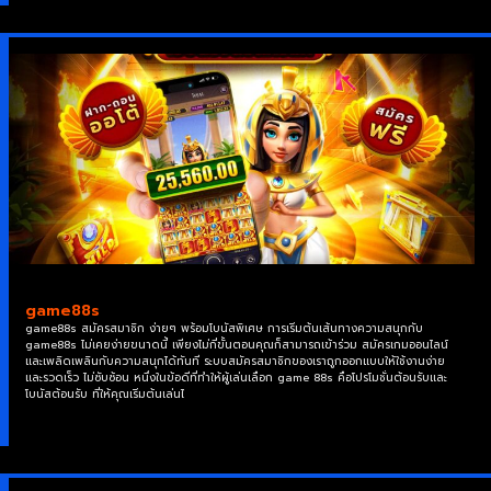
game88s
game88s สมัครสมาชิก ง่ายๆ พร้อมโบนัสพิเศษ การเริ่มต้นเส้นทางความสนุกกับ
game88s ไม่เคยง่ายขนาดนี้ เพียงไม่กี่ขั้นตอนคุณก็สามารถเข้าร่วม สมัครเกมออนไลน์
และเพลิดเพลินกับความสนุกได้ทันที ระบบสมัครสมาชิกของเราถูกออกแบบให้ใช้งานง่าย
และรวดเร็ว ไม่ซับซ้อน หนึ่งในข้อดีที่ทำให้ผู้เล่นเลือก game 88s คือโปรโมชั่นต้อนรับและ
โบนัสต้อนรับ ที่ให้คุณเริ่มต้นเล่นไ