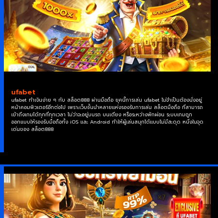
ufabet
ufabet ทำเงินง่าย ๆ กับ สล็อต888 ผ่านมือถือ ยุคนี้การเล่น ufabet ไม่จำเป็นต้องนั่งอยู่
หน้าคอมพิวเตอร์อีกต่อไป เพราะเว็บชั้นนำหลายแห่งรองรับการเล่น สล็อตมือถือ ที่สามารถ
เข้าถึงเกมได้ทุกที่ทุกเวลา ไม่ว่าจะอยู่บนรถ บนเตียง หรือระหว่างพักผ่อน ระบบเกมถูก
ออกแบบให้รองรับมือถือทั้ง iOS และ Android ทำให้ผู้เล่นสนุกได้แบบไม่มีสะดุด หนึ่งในจุด
เด่นของ สล็อต888