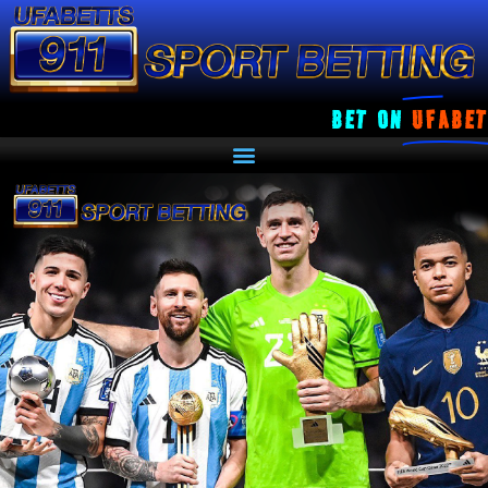
BET ON
UFABET