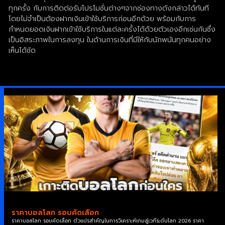
ทุกครั้ง กับการติดต่อรับโปรโมชั่นต่างๆจากช่องทางดังกล่าวได้ทันที
โดยไม่จำเป็นต้องฝากเงินเข้าใช้บริการก่อนอีกด้วย พร้อมกับการ
กำหนดยอดเงินฝากเข้าใช้บริการในแต่ละครั้งได้ด้วยตัวเองอีกเช่นกันซึ่ง
เป็นอิสระภาพในการลงทุน ในด้านการเงินที่มีให้กับนักพนันทุกคนอย่าง
เห็นได้ชัด
ราคาบอลโลก รอบคัดเลือก
ราคาบอลโลก รอบคัดเลือก ตัวแปรสำคัญในการวิเคราะห์เกมสู่เวทีระดับโลก 2026 ราคา