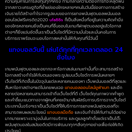
ความคุ้มค่าในการลงทุนทุกๆครั้ง ท่ามกลางความต้องการที่จะหลุดพ้น
จากสภาวะเศรษฐกิจที่ย่ำแย่ของใครหลายๆคนในวันนี้ช่องทางการสร้าง
เงินรายได้สร้างกำไรจากรูปแบบของการแทงพนันฟุตบอลพนันบอล
ออนไลน์ฟรีเครดิต2020
ufa88s
ก็เป็นสิ่งหนึ่งที่อยู่ในความคิดคำนึง
ของใครหลายคนยิ่งเป็นคนที่ชื่นชอบในเกมกีฬาฟุตบอลอยู่แล้วโอกาส
ต่างๆก็ยิ่งแจ่มชัดขึ้นเราเป็นเว็บไซต์ที่มีความมั่นใจและมั่นคงในการ
บริการเราพร้อมจะมอบโอกาสเหล่านั้นให้กับคุณที่นี่วันนี้
แทงบอลวันนี้ เล่นได้ทุกที่ทุกเวลาตลอด 24
ชั่งโมง
เกมพนันฟุตบอลและอยากจะหาโอกาสเล่นเกมเท่านั้นที่จะสามารถสร้าง
โอกาสสร้างกำไรให้กับตนเองพระรูปแบบเว็บไซต์การพนันหลายๆ
เว็บไซต์ที่เกิดขึ้นในปัจจุบันแต่ละหลายคนมองหา เว็บพนันบอลดีที่สุดและ
สืบหาโอกาสต่างๆแต่ไม่เคยพบเจอ
แทงบอลออนไลน์ยูฟ่าเบท
และอีก
หลายต่อหลายคนสามารถเข้าถึงเว็บไซต์ที่ดี เว็บไซต์คุณภาพจากคำพูด
และคำชี้แนะแนวทางจากผู้คนที่เคยเข้ามาสัมผัสรับการบริการจากเว็บไซต์
ประเภทนั้นจริงๆเราเป็นเว็บไซต์ที่ให้บริการการแทงพนันฟุตบอลที่จะ
สามารถพบผลประโยชน์
แทงบอลมือถือ
และเงินกำไรให้กับท่านได้อย่าง
มากมายเพราะเรามุ่งมั่นในการบริการ และดูแลลูกค้าตั้งแต่เราเป็นโต๊ะ
พนันฟุตบอลในสมัยอดีตมีการพัฒนาทุกๆสิ่งทุกๆอย่างเพื่อก่อให้เกิด
ประโยชน์