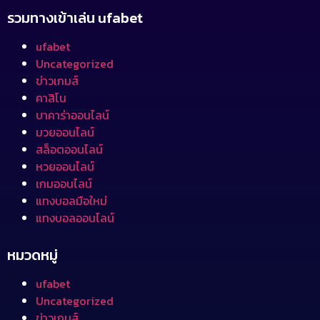
รวมทางเข้าเล่น ufabet
ufabet
Uncategorized
ข่าวเกมส์
คาสิโน
บาคาร่าออนไลน์
มวยออนไลน์
สล็อตออนไลน์
หวยออนไลน์
เกมออนไลน์
แทงบอลมือใหม่
แทงบอลออนไลน์
หมวดหมู่
ufabet
Uncategorized
ข่าวเกมส์