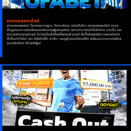
แทงบอลออนไลน์
แทงบอลออนไลน์ เว็บตรงมาตรฐาน วิเคราะห์ครบ จบในที่เดียว แทงบอลออนไลน์ กลาย
เป็นรูปแบบการเดิมพันยอดนิยมของผู้เล่นยุคใหม่ เพราะสามารถเข้าถึงได้ง่าย รวดเร็ว และ
สะดวกผ่านทุกอุปกรณ์ ไม่ว่าจะเป็นมือถือหรือคอมพิวเตอร์ อีกทั้งยังรองรับการแข่งขันจาก
ลีกชั้นนำทั่วโลก เช่น พรีเมียร์ลีก ลาลีกา และยูฟ่าแชมเปียนส์ลีก พร้อมระบบราคาบอลไหล
แบบเรียลไทม์ ที่ช่วยให้ผู้เล่