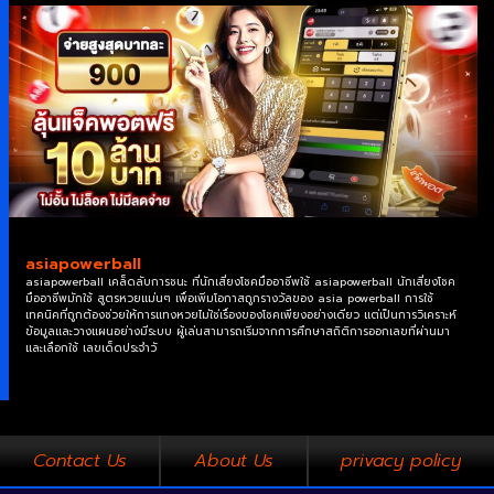
asiapowerball
asiapowerball เคล็ดลับการชนะ ที่นักเสี่ยงโชคมืออาชีพใช้ asiapowerball นักเสี่ยงโชค
มืออาชีพมักใช้ สูตรหวยแม่นๆ เพื่อเพิ่มโอกาสถูกรางวัลของ asia powerball การใช้
เทคนิคที่ถูกต้องช่วยให้การแทงหวยไม่ใช่เรื่องของโชคเพียงอย่างเดียว แต่เป็นการวิเคราะห์
ข้อมูลและวางแผนอย่างมีระบบ ผู้เล่นสามารถเริ่มจากการศึกษาสถิติการออกเลขที่ผ่านมา
และเลือกใช้ เลขเด็ดประจำวั
Contact Us
About Us
privacy policy