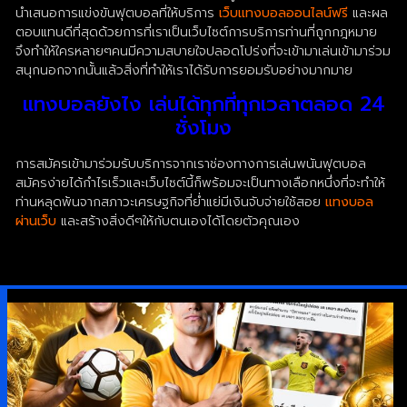
นำเสนอการแข่งขันฟุตบอลที่ให้บริการ
เว็บแทงบอลออนไลน์ฟรี
และผล
ตอบแทนดีที่สุดด้วยการที่เราเป็นเว็บไซต์การบริการท่านที่ถูกกฎหมาย
จึงทำให้ใครหลายๆคนมีความสบายใจปลอดโปร่งที่จะเข้ามาเล่นเข้ามาร่วม
สนุกนอกจากนั้นแล้วสิ่งที่ทำให้เราได้รับการยอมรับอย่างมากมาย
แทงบอลยังไง เล่นได้ทุกที่ทุกเวลาตลอด 24
ชั่งโมง
การสมัครเข้ามาร่วมรับบริการจากเราช่องทางการเล่นพนันฟุตบอล
สมัครง่ายได้กำไรเร็วและเว็บไซต์นี้ก็พร้อมจะเป็นทางเลือกหนึ่งที่จะทำให้
ท่านหลุดพ้นจากสภาวะเศรษฐกิจที่ย่ำแย่มีเงินจับจ่ายใช้สอย
แทงบอล
ผ่านเว็บ
และสร้างสิ่งดีๆให้กับตนเองได้โดยตัวคุณเอง