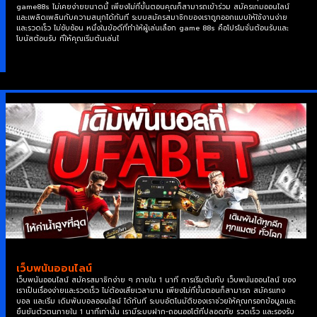
game88s ไม่เคยง่ายขนาดนี้ เพียงไม่กี่ขั้นตอนคุณก็สามารถเข้าร่วม สมัครเกมออนไลน์
และเพลิดเพลินกับความสนุกได้ทันที ระบบสมัครสมาชิกของเราถูกออกแบบให้ใช้งานง่าย
และรวดเร็ว ไม่ซับซ้อน หนึ่งในข้อดีที่ทำให้ผู้เล่นเลือก game 88s คือโปรโมชั่นต้อนรับและ
โบนัสต้อนรับ ที่ให้คุณเริ่มต้นเล่นไ
เว็บพนันออนไลน์
เว็บพนันออนไลน์ สมัครสมาชิกง่าย ๆ ภายใน 1 นาที การเริ่มต้นกับ เว็บพนันออนไลน์ ของ
เราเป็นเรื่องง่ายและรวดเร็ว ไม่ต้องเสียเวลานาน เพียงไม่กี่ขั้นตอนก็สามารถ สมัครแทง
บอล และเริ่ม เดิมพันบอลออนไลน์ ได้ทันที ระบบอัตโนมัติของเราช่วยให้คุณกรอกข้อมูลและ
ยืนยันตัวตนภายใน 1 นาทีเท่านั้น เรามีระบบฝาก-ถอนออโต้ที่ปลอดภัย รวดเร็ว และรองรับ