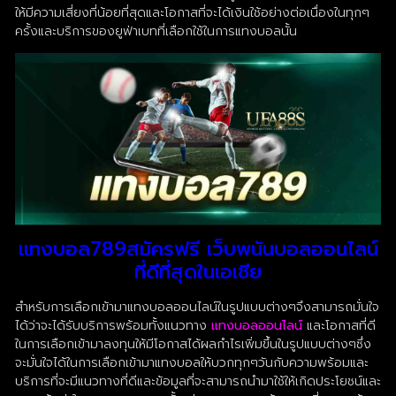
ให้มีความเสี่ยงที่น้อยที่สุดและโอกาสที่จะได้เงินใช้อย่างต่อเนื่องในทุกๆ
ครั้งและบริการของยูฟ่าเบทที่เลือกใช้ในการแทงบอลนั้น
แทงบอล789สมัครฟรี เว็บพนันบอลออนไลน์
ที่ดีที่สุดในเอเชีย
สำหรับการเลือกเข้ามาแทงบอลออนไลน์ในรูปแบบต่างๆจึงสามารถมั่นใจ
ได้ว่าจะได้รับบริการพร้อมทั้งแนวทาง
แทงบอลออนไลน์
และโอกาสที่ดี
ในการเลือกเข้ามาลงทุนให้มีโอกาสได้ผลกำไรเพิ่มขึ้นในรูปแบบต่างๆซึ่ง
จะมั่นใจได้ในการเลือกเข้ามาแทงบอลให้บวกทุกๆวันกับความพร้อมและ
บริการที่จะมีแนวทางที่ดีและข้อมูลที่จะสามารถนำมาใช้ให้เกิดประโยชน์และ