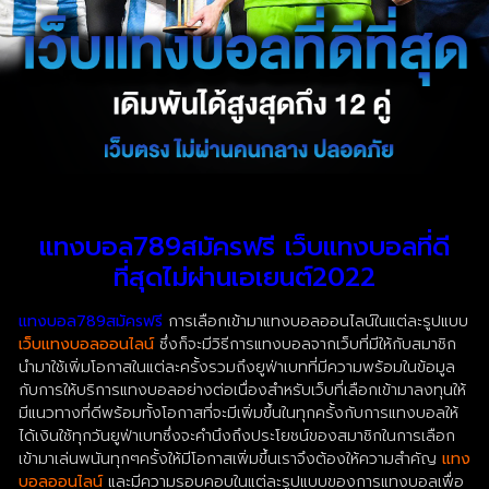
แทงบอล789สมัครฟรี เว็บแทงบอลที่ดี
ที่สุดไม่ผ่านเอเยนต์2022
แทงบอล789สมัครฟรี
การเลือกเข้ามาแทงบอลออนไลน์ในแต่ละรูปแบบ
เว็บแทงบอลออนไลน์
ซึ่งก็จะมีวิธีการแทงบอลจากเว็บที่มีให้กับสมาชิก
นำมาใช้เพิ่มโอกาสในแต่ละครั้งรวมถึงยูฟ่าเบทที่มีความพร้อมในข้อมูล
กับการให้บริการแทงบอลอย่างต่อเนื่องสำหรับเว็บที่เลือกเข้ามาลงทุนให้
มีแนวทางที่ดีพร้อมทั้งโอกาสที่จะมีเพิ่มขึ้นในทุกครั้งกับการแทงบอลให้
ได้เงินใช้ทุกวันยูฟ่าเบทซึ่งจะคำนึงถึงประโยชน์ของสมาชิกในการเลือก
เข้ามาเล่นพนันทุกๆครั้งให้มีโอกาสเพิ่มขึ้นเราจึงต้องให้ความสำคัญ
แทง
บอลออนไลน์
และมีความรอบคอบในแต่ละรูปแบบของการแทงบอลเพื่อ