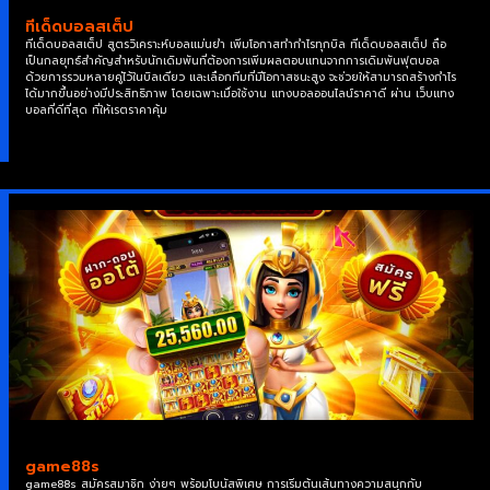
ทีเด็ดบอลสเต็ป
ทีเด็ดบอลสเต็ป สูตรวิเคราะห์บอลแม่นยำ เพิ่มโอกาสทำกำไรทุกบิล ทีเด็ดบอลสเต็ป ถือ
เป็นกลยุทธ์สำคัญสำหรับนักเดิมพันที่ต้องการเพิ่มผลตอบแทนจากการเดิมพันฟุตบอล
ด้วยการรวมหลายคู่ไว้ในบิลเดียว และเลือกทีมที่มีโอกาสชนะสูง จะช่วยให้สามารถสร้างกำไร
ได้มากขึ้นอย่างมีประสิทธิภาพ โดยเฉพาะเมื่อใช้งาน แทงบอลออนไลน์ราคาดี ผ่าน เว็บแทง
บอลที่ดีที่สุด ที่ให้เรตราคาคุ้ม
game88s
game88s สมัครสมาชิก ง่ายๆ พร้อมโบนัสพิเศษ การเริ่มต้นเส้นทางความสนุกกับ