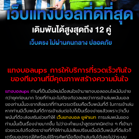
แทงบอลups การให้บริการที่รวดเร็วทันใจ
ของทีมงานที่มีคุณภาพสร้างความมั่นใจ
แทงบอลups
ท่านที่เป็นมือใหม่เมื่อสนใจเข้ามาแทงบอลออนไลน์มันง่าย
กว่ายุคก่อนมาก โดยที่ท่านจะไม่ต้องกังวลเลยว่าการเข้าเล่นพนันบอล
ของท่านนั้นจะยากสิ่งแรกที่ท่านควรเตรียมคือเว็บพนันที่ดี ในการเข้าเล่น
หากท่านมีเว็บพนันที่ดีการเข้าเล่นต่อไปก็เป็นเรื่องง่ายแล้วเพราะว่าเว็บ
พนันที่ดีจะส่งเสริมช่วยทำให้
เว็บแทงบอล ยูฟ่าเบท
การเล่นพนันของ
ท่านนั้นเป็นเรื่องง่ายมากขึ้น ไม่ว่าจะคำแนะนำสูตรเทคนิคต่าง ๆ ที่เข้ามา
ช่วยรวมไปถึงอัตราจ่ายที่ทำให้ท่านไม่เสียเปรียบเมื่อมีเว็บพนันที่ดีแล้วก็
เตรียมอุปกรณ์ให้พร้อมใช้โทรศัพท์มือถือเข้าเล่นกันได้เลยไม่ว่าระบบ