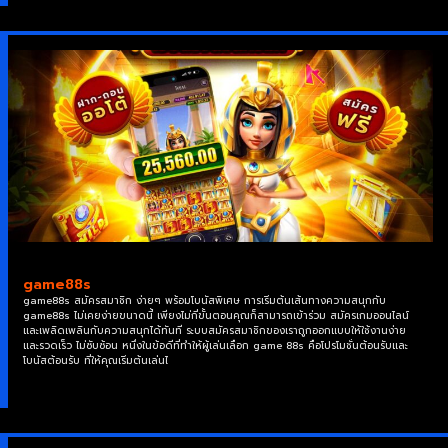
game88s
game88s สมัครสมาชิก ง่ายๆ พร้อมโบนัสพิเศษ การเริ่มต้นเส้นทางความสนุกกับ
game88s ไม่เคยง่ายขนาดนี้ เพียงไม่กี่ขั้นตอนคุณก็สามารถเข้าร่วม สมัครเกมออนไลน์
และเพลิดเพลินกับความสนุกได้ทันที ระบบสมัครสมาชิกของเราถูกออกแบบให้ใช้งานง่าย
และรวดเร็ว ไม่ซับซ้อน หนึ่งในข้อดีที่ทำให้ผู้เล่นเลือก game 88s คือโปรโมชั่นต้อนรับและ
โบนัสต้อนรับ ที่ให้คุณเริ่มต้นเล่นไ