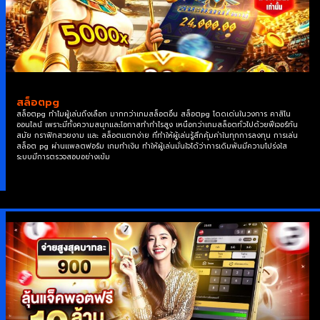
สล็อตpg
สล็อตpg ทำไมผู้เล่นถึงเลือก มากกว่าเกมสล็อตอื่น สล็อตpg โดดเด่นในวงการ คาสิโน
ออนไลน์ เพราะมีทั้งความสนุกและโอกาสทำกำไรสูง เหนือกว่าเกมสล็อตทั่วไปด้วยฟีเจอร์ทัน
สมัย กราฟิกสวยงาม และ สล็อตแตกง่าย ที่ทำให้ผู้เล่นรู้สึกคุ้มค่าในทุกการลงทุน การเล่น
สล็อต pg ผ่านแพลตฟอร์ม เกมทำเงิน ทำให้ผู้เล่นมั่นใจได้ว่าการเดิมพันมีความโปร่งใส
ระบบมีการตรวจสอบอย่างเข้ม