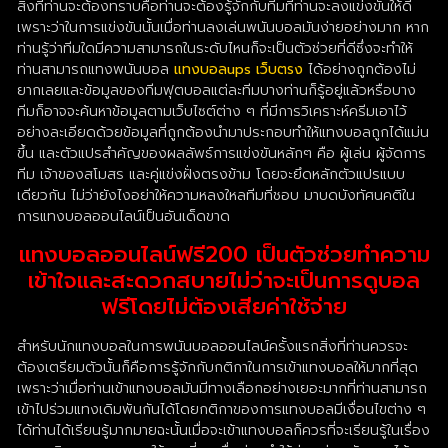
สิ่งที่ท่านจะต้องทราบคือท่านจะต้องรู้จักกับทีมที่ท่านจะลงแข่งขันให้ดี
เพราะว่าในการแข่งขันนั้นเมื่อท่านลงเล่นพนันบอลมันง่ายอย่างมาก หาก
ท่านรู้ว่าทีมใดมีความสามารถในระดับไหนก็จะเป็นตัวช่วยที่ดีซึ่งจะทำให้
ท่านสามารถแทงพนันบอล
แทงบอลups เว็บตรง
ได้อย่างถูกต้องไม่
ยากเลยและข้อมูลของทีมฟุตบอลแต่ละทีมบางท่านก็รู้อยู่แล้วหรือบาง
ทีมก็อาจจะค้นหาข้อมูลตามเว็บไซต์ต่าง ๆ ที่มีการวิเคราะห์ครีมเอาไว้
อย่างละเอียดด้วยข้อมูลที่ถูกต้องนำมาประกอบทำให้แทงบอลถูกได้แม่น
ขึ้น และตัวแปรสำคัญของผลลัพธ์การแข่งขันหลักๆ คือ ผู้เล่น ผู้จัดการ
ทีม เจ้าของสโมสร และคู่แข่งฝั่งตรงข้าม โดยจะยึดหลักตัวแปรแบบ
เดียวกัน ไม่ว่ายังไงอย่าให้ความหลงใหลทีมที่ชอบ มาบดบังทัศนคติใน
การแทงบอลออนไลน์เป็นอันเด็ดขาด
แทงบอลออนไลน์ฟรี200
เป็นตัวช่วยทำความ
เข้าใจและสะดวกสบายไม่ว่าจะเป็นการดูบอล
ฟรีโดยไม่ต้องเสียค่าใช้จ่าย
สำหรับนักแทงบอลในการพนันบอลออนไลน์ครั้งแรกสิ่งที่ท่านควรจะ
ต้องเตรียมตัวนั้นก็คือการรู้จักกับกติกาในการเข้าแทงบอลให้มากที่สุด
เพราะว่าเมื่อท่านเข้าแทงบอลมันมีทางเลือกอย่างเยอะมากที่ท่านสามารถ
เข้าไปร่วมแทงเดิมพันกันได้โดยกติกาของการแทงบอลมีเงื่อนไขต่าง ๆ
ได้ท่านได้เรียนรู้มากมายฉะนั้นเมื่อจะเข้าแทงบอลก็ควรที่จะเรียนรู้ในเรื่อง