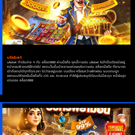
ufabet
ufabet ทำเงินง่าย ๆ กับ สล็อต888 ผ่านมือถือ ยุคนี้การเล่น ufabet ไม่จำเป็นต้องนั่งอยู่
หน้าคอมพิวเตอร์อีกต่อไป เพราะเว็บชั้นนำหลายแห่งรองรับการเล่น สล็อตมือถือ ที่สามารถ
เข้าถึงเกมได้ทุกที่ทุกเวลา ไม่ว่าจะอยู่บนรถ บนเตียง หรือระหว่างพักผ่อน ระบบเกมถูก
ออกแบบให้รองรับมือถือทั้ง iOS และ Android ทำให้ผู้เล่นสนุกได้แบบไม่มีสะดุด หนึ่งในจุด
เด่นของ สล็อต888