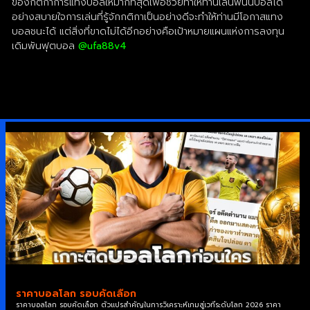
ของกติกาการแทงบอลให้มากที่สุดเพื่อช่วยทำให้ท่านเล่นพนันบอลได้
อย่างสบายใจการเล่นที่รู้จักกติกาเป็นอย่างดีจะทำให้ท่านมีโอกาสแทง
บอลชนะได้ แต่สิ่งที่ขาดไม่ได้อีกอย่างคือเป้าหมายแผนแห่งการลงทุน
เดิมพันฟุตบอล
@ufa88v4
ราคาบอลโลก รอบคัดเลือก
ราคาบอลโลก รอบคัดเลือก ตัวแปรสำคัญในการวิเคราะห์เกมสู่เวทีระดับโลก 2026 ราคา