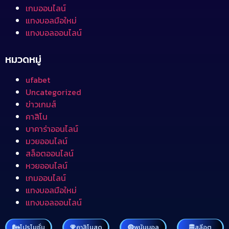
เกมออนไลน์
แทงบอลมือใหม่
แทงบอลออนไลน์
หมวดหมู่
ufabet
Uncategorized
ข่าวเกมส์
คาสิโน
บาคาร่าออนไลน์
มวยออนไลน์
สล็อตออนไลน์
หวยออนไลน์
เกมออนไลน์
แทงบอลมือใหม่
แทงบอลออนไลน์
โปรโมชั่น
คาสิโนสด
พนันบอล
สลีอต