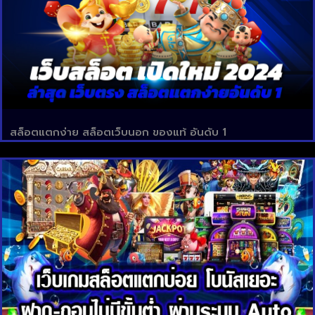
สล็อตแตกง่าย สล็อตเว็บนอก ของแท้ อันดับ 1