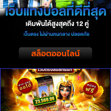
สล็อตออนไลน์