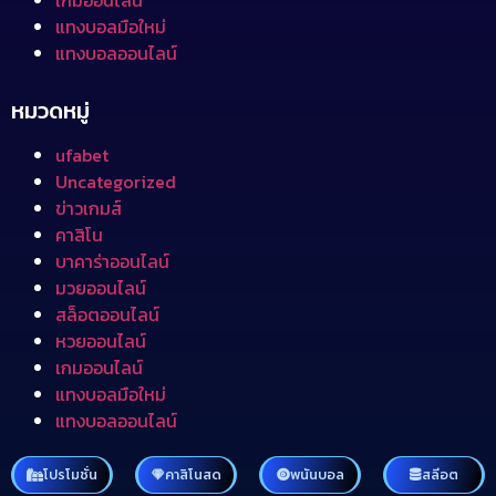
แทงบอลมือใหม่
แทงบอลออนไลน์
หมวดหมู่
ufabet
Uncategorized
ข่าวเกมส์
คาสิโน
บาคาร่าออนไลน์
มวยออนไลน์
สล็อตออนไลน์
หวยออนไลน์
เกมออนไลน์
แทงบอลมือใหม่
แทงบอลออนไลน์
โปรโมชั่น
คาสิโนสด
พนันบอล
สลีอต