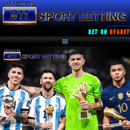
BET ON
UFABET