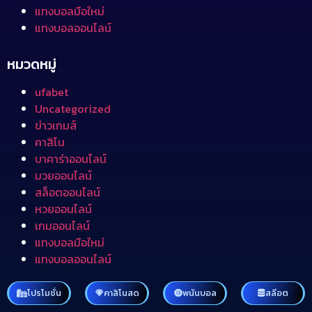
แทงบอลมือใหม่
แทงบอลออนไลน์
หมวดหมู่
ufabet
Uncategorized
ข่าวเกมส์
คาสิโน
บาคาร่าออนไลน์
มวยออนไลน์
สล็อตออนไลน์
หวยออนไลน์
เกมออนไลน์
แทงบอลมือใหม่
แทงบอลออนไลน์
โปรโมชั่น
คาสิโนสด
พนันบอล
สลีอต