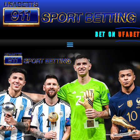
BET ON
UFABET