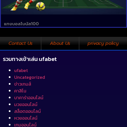
แทงบอลโบนัส100
Contact Us
About Us
privacy policy
รวมทางเข้าเล่น ufabet
ufabet
Uncategorized
ข่าวเกมส์
คาสิโน
บาคาร่าออนไลน์
มวยออนไลน์
สล็อตออนไลน์
หวยออนไลน์
เกมออนไลน์