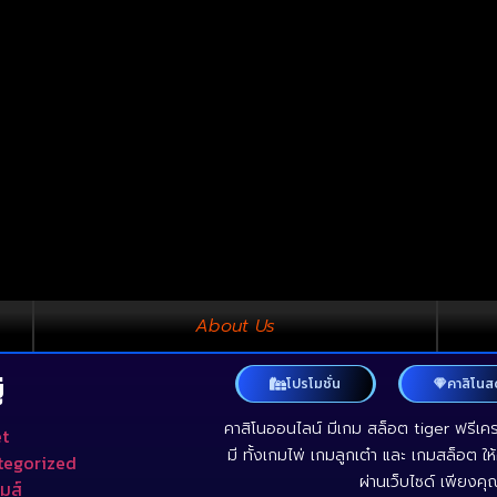
About Us
่
โปรโมชั่น
คาสิโนส
คาสิโนออนไลน์ มีเกม สล็อต tiger ฟรีเครด
et
มี ทั้งเกมไพ่ เกมลูกเต๋า และ เกมสล็อต ใ
tegorized
ผ่านเว็บไซด์ เพียงค
กมส์