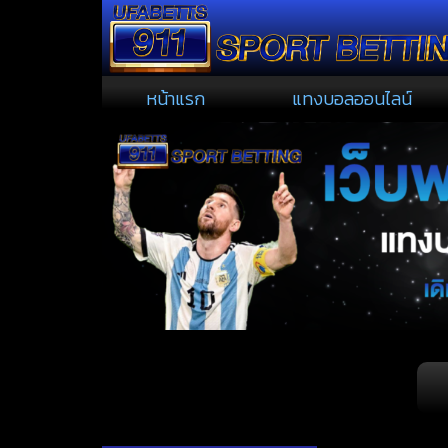
หน้าแรก
แทงบอลออนไลน์