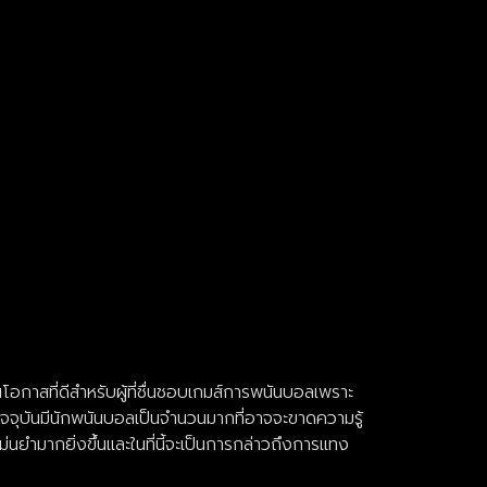
อกาสที่ดีสำหรับผู้ที่ชื่นชอบเกมส์การพนันบอลเพราะ
จจุบันมีนักพนันบอลเป็นจำนวนมากที่อาจจะขาดความรู้
นยำมากยิ่งขึ้นและในที่นี้จะเป็นการกล่าวถึงการแทง