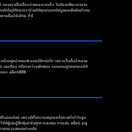
์ ของเราเป็นเรื่องง่ายและรวดเร็ว ไม่ต้องเสียเวลานาน
ะบบอัตโนมัติของเราช่วยให้คุณกรอกข้อมูลและยืนยันตัวตน
าคารชั้นนำในไทย ทำใ
งนั่งอยู่หน้าคอมพิวเตอร์อีกต่อไป เพราะเว็บชั้นนำหลาย
่บนรถ บนเตียง หรือระหว่างพักผ่อน ระบบเกมถูกออกแบบให้
เด่นของ สล็อต888
สิโนออนไลน์ เพราะมีทั้งความสนุกและโอกาสทำกำไรสูง
ห้ผู้เล่นรู้สึกคุ้มค่าในทุกการลงทุน การเล่น สล็อต pg
บมีการตรวจสอบอย่างเข้ม