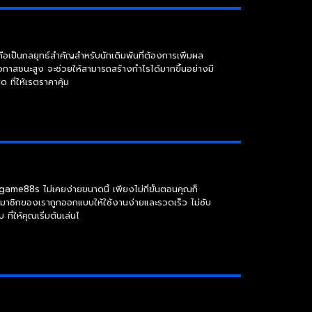
ือเป็นกลยุทธ์สำคัญสำหรับนักเดิมพันที่ต้องการเพิ่มผล
อกาสชนะสูง จะช่วยให้สามารถสร้างกำไรได้มากขึ้นอย่างมี
 ที่ให้เรตราคาคุ้ม
me88s ไม่เคยง่ายขนาดนี้ เพียงไม่กี่ขั้นตอนคุณก็
มาชิกของเราถูกออกแบบให้ใช้งานง่ายและรวดเร็ว ไม่ซับ
ที่ให้คุณเริ่มต้นเล่นไ