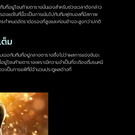
มที่อยู่โซนท้ายตารางนั่นเองสำหรับช่วงเวลาดังกล่าว
นรองแต่ในที่นี้จะเป็นการเน้นไปกับทีมฟุตบอลที่มีสภาพ
าการกำหนดอัตราต่อรองที่สูงและค่อนข้างจะสูงกว่าปกติ
ต็ม
เจอกับทีมที่อยู่กลางตารางซึ่งไม่ว่าผลการแข่งขันจะ
อยู่โซนท้ายตารางเพราะมีความจำเป็นที่จะต้องดิ้นรนหนี
จะเป็นการแพ้ที่มีจำนวนประตูผลต่างที่