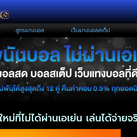
สูตรแทงบอล
เว็บแทงบอลสเต็ป
ที่ไม่ได้ผ่านเอเย่น เล่นได้จ่ายจร