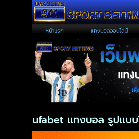
หน้าแรก
แทงบอลออนไลน์
ufabet แทงบอล รูปแบบใหม่