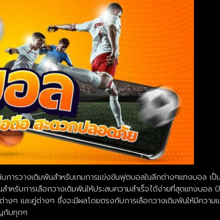
ุดกับการวางเดิมพันสำหรับเกมการแข่งขันฟุตบอลในลีกต่างๆแทงบอล เป็นโ
ำหรับการเลือกวางเดิมพันให้ประสบความสำเร็จได้ง่ายที่สุดแทงบอล ปั
่างๆ และคู่ต่างๆ ซึ่งจะมีผลโดยตรงกับการเลือกวางเดิมพันให้มีความแม่
ัญกับทุกๆ