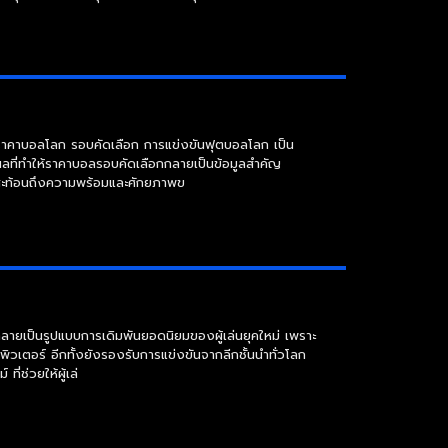
 ราคาบอลโลก รอบคัดเลือก การแข่งขันฟุตบอลโลก เป็น
นเหตุผลที่ทำให้ราคาบอลรอบคัดเลือกกลายเป็นข้อมูลสำคัญ
สะท้อนถึงความพร้อมและศักยภาพข
ยเป็นรูปแบบการเดิมพันยอดนิยมของผู้เล่นยุคใหม่ เพราะ
พิวเตอร์ อีกทั้งยังรองรับการแข่งขันจากลีกชั้นนำทั่วโลก
่ช่วยให้ผู้เล่