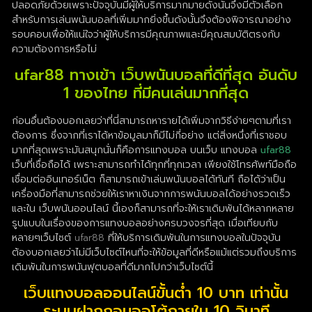
ปลอดภัยด้วยเพราะปัจจุบันมีผู้ให้บริการมากมายดังนั้นจึงมีตัวเลือก
สำหรับการเล่นพนันบอลที่เพิ่มมากยิ่งขึ้นดังนั้นจึงต้องพิจารณาอย่าง
รอบคอบเพื่อให้แน่ใจว่าผู้ให้บริการมีคุณภาพและมีคุณสมบัติตรงกับ
ความต้องการหรือไม่
ufar88 ทางเข้า เว็บพนันบอลที่ดีที่สุด อันดับ
1 ของไทย ที่มีคนเล่นมากที่สุด
ก่อนอื่นต้องบอกเลยว่าที่นี่สามารถหารายได้เพิ่มจากวิธีง่ายๆตามที่เรา
ต้องการ ซึ่งจากที่เราได้หาข้อมูลมาก็มีไม่กี่อย่าง แต่สิ่งหนึ่งที่เราชอบ
มากที่สุดเพราะมันสนุกนั่นก็คือการแทงบอล บนเว็บ แทงบอล
ufar88
เว็บที่เชื่อถือได้ เพราะสามารถทำได้ทุกที่ทุกเวลา เพียงใช้โทรศัพท์มือถือ
เชื่อมต่ออินเทอร์เน็ต ก็สามารถเข้าเล่นพนันบอลได้ทันที ถือได้ว่าเป็น
เครื่องมือที่สามารถช่วยให้เราหาเงินจากการพนันบอลได้อย่างรวดเร็ว
และใน เว็บพนันออนไลน์ นี้เองก็สามารถที่จะให้เราเดิมพันได้หลากหลาย
รูปแบบในเรื่องของการแทงบอลอย่างครบวงจรที่สุด เมื่อเทียบกับ
หลายๆเว็บไซต์
ufar88
ที่ให้บริการเดิมพันในการแทงบอลในปัจจุบัน
ต้องบอกเลยว่าไม่มีเว็บไซต์ไหนที่จะให้ข้อมูลที่ดีหรือแม้แต่รวมถึงบริการ
เดิมพันในการพนันฟุตบอลที่ดีมากไปกว่าเว็บไซต์นี้
เว็บแทงบอลออนไลน์ขั้นต่ำ 10 บาท เท่านั้น
ระบบฝากถอนออโต้ภายใน 10 วินาที