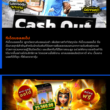
ทีเด็ดบอลสเต็ป
ทีเด็ดบอลสเต็ป สูตรวิเคราะห์บอลแม่นยำ เพิ่มโอกาสทำกำไรทุกบิล ทีเด็ดบอลสเต็ป ถือ
เป็นกลยุทธ์สำคัญสำหรับนักเดิมพันที่ต้องการเพิ่มผลตอบแทนจากการเดิมพันฟุตบอล
ด้วยการรวมหลายคู่ไว้ในบิลเดียว และเลือกทีมที่มีโอกาสชนะสูง จะช่วยให้สามารถสร้างกำไร
ได้มากขึ้นอย่างมีประสิทธิภาพ โดยเฉพาะเมื่อใช้งาน แทงบอลออนไลน์ราคาดี ผ่าน เว็บแทง
บอลที่ดีที่สุด ที่ให้เรตราคาคุ้ม