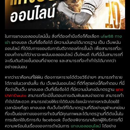
ในการแทงบอลออนไลน์นั้น สิ่งที่ต้องคำนึงถึงก็คือเลือก
ufar88 ทาง
เข้า
แทงบอล เว็บที่เชื่อถือได้ มีความมั่นคงได้มาตรฐาน เป็น เว็บพนัน
ออนไลน์ ที่ได้รับการยอมรับการันตีจากองค์กรชั้นนำ เพื่อสามารถที่จะ
ตอบคำถามได้ว่าเราจะพนันบอลออนไลน์ เว็บไหนดี กับที่นี่นั้นสามารถที่
จะเริ่มต้นด้วยขั้นตอนที่ง่ายดาย และสามารถที่จะทำกำไรได้มากกว่า
อย่างแน่นอน
หากว่าเราคือคนที่ใฝ่ฝัน ต้องการหารายได้ด้วยวิธีง่ายๆ สามารถทำราย
ได้ภายในเวลาอันสั้น กับ เว็บพนันออนไลน์ ที่ดีที่สุดแห่งนี้คือคำตอบ ที่นี่
ถือว่าเป็นเว็บ แทงบอล เว็บที่เชื่อถือได้ ที่มีความมั่นคงมีมาตรฐาน
แทง
บาคาร่าauto
สามารถที่จะมีขั้นตอนการเดิมพันแสนง่ายดาย สามารถทำ
กำไรได้สะดวก สามารถช่วยให้เราได้รับประโยชน์จากการหาเงินโดยใช้
เวลาน้อยที่สุด แทงบอล กับเว็บไซต์ที่ได้มาตรฐานที่ดีอย่างยูฟ่าเบทย่อม
ที่จะเป็นช่องทางของการทำเงินที่มีคุณภาพและได้มาตรฐานที่ดีดังนั้นใน
การเลือกใช้บริการกับ facebook จึงต้องพิจารณาเลือกผู้ให้บริการที่มี
ความพร้อมในเรื่องของการดำเนินการ
แทงบอลออนไลน์
ได้อย่าง