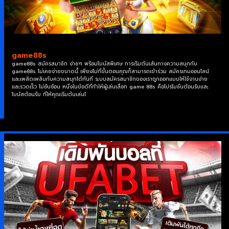
game88s
game88s สมัครสมาชิก ง่ายๆ พร้อมโบนัสพิเศษ การเริ่มต้นเส้นทางความสนุกกับ
game88s ไม่เคยง่ายขนาดนี้ เพียงไม่กี่ขั้นตอนคุณก็สามารถเข้าร่วม สมัครเกมออนไลน์
และเพลิดเพลินกับความสนุกได้ทันที ระบบสมัครสมาชิกของเราถูกออกแบบให้ใช้งานง่าย
และรวดเร็ว ไม่ซับซ้อน หนึ่งในข้อดีที่ทำให้ผู้เล่นเลือก game 88s คือโปรโมชั่นต้อนรับและ
โบนัสต้อนรับ ที่ให้คุณเริ่มต้นเล่นไ