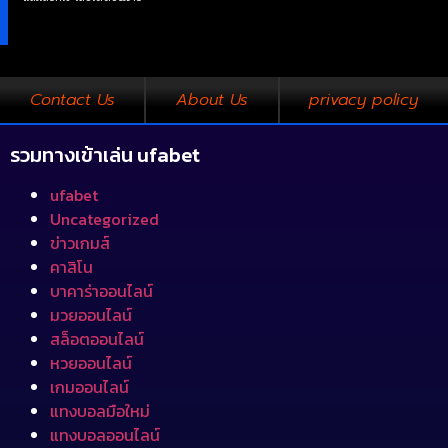
Contact Us
About Us
privacy policy
รวมทางเข้าเล่น ufabet
ufabet
Uncategorized
ข่าวเกมส์
คาสิโน
บาคาร่าออนไลน์
มวยออนไลน์
สล็อตออนไลน์
หวยออนไลน์
เกมออนไลน์
แทงบอลมือใหม่
แทงบอลออนไลน์